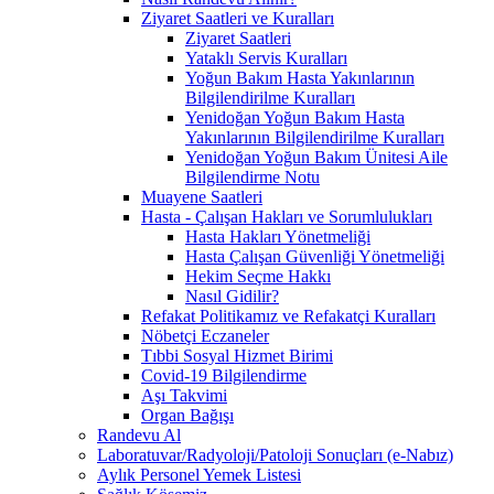
Ziyaret Saatleri ve Kuralları
Ziyaret Saatleri
Yataklı Servis Kuralları
Yoğun Bakım Hasta Yakınlarının
Bilgilendirilme Kuralları
Yenidoğan Yoğun Bakım Hasta
Yakınlarının Bilgilendirilme Kuralları
Yenidoğan Yoğun Bakım Ünitesi Aile
Bilgilendirme Notu
Muayene Saatleri
Hasta - Çalışan Hakları ve Sorumlulukları
Hasta Hakları Yönetmeliği
Hasta Çalışan Güvenliği Yönetmeliği
Hekim Seçme Hakkı
Nasıl Gidilir?
Refakat Politikamız ve Refakatçi Kuralları
Nöbetçi Eczaneler
Tıbbi Sosyal Hizmet Birimi
Covid-19 Bilgilendirme
Aşı Takvimi
Organ Bağışı
Randevu Al
Laboratuvar/Radyoloji/Patoloji Sonuçları (e-Nabız)
Aylık Personel Yemek Listesi