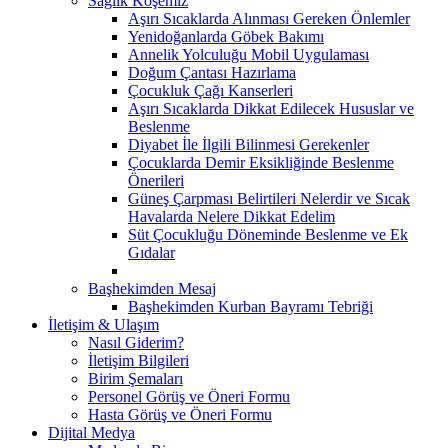
Sağlık Köşemiz
Aşırı Sıcaklarda Alınması Gereken Önlemler
Yenidoğanlarda Göbek Bakımı
Annelik Yolculuğu Mobil Uygulaması
Doğum Çantası Hazırlama
Çocukluk Çağı Kanserleri
Aşırı Sıcaklarda Dikkat Edilecek Hususlar ve
Beslenme
Diyabet İle İlgili Bilinmesi Gerekenler
Çocuklarda Demir Eksikliğinde Beslenme
Önerileri
Güneş Çarpması Belirtileri Nelerdir ve Sıcak
Havalarda Nelere Dikkat Edelim
Süt Çocukluğu Döneminde Beslenme ve Ek
Gıdalar
Başhekimden Mesaj
Başhekimden Kurban Bayramı Tebriği
İletişim & Ulaşım
Nasıl Giderim?
İletişim Bilgileri
Birim Şemaları
Personel Görüş ve Öneri Formu
Hasta Görüş ve Öneri Formu
Dijital Medya