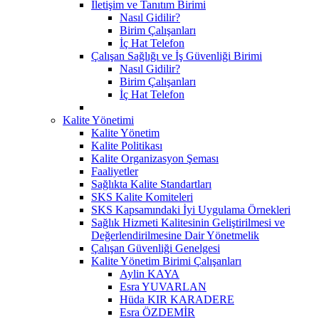
İletişim ve Tanıtım Birimi
Nasıl Gidilir?
Birim Çalışanları
İç Hat Telefon
Çalışan Sağlığı ve İş Güvenliği Birimi
Nasıl Gidilir?
Birim Çalışanları
İç Hat Telefon
Kalite Yönetimi
Kalite Yönetim
Kalite Politikası
Kalite Organizasyon Şeması
Faaliyetler
Sağlıkta Kalite Standartları
SKS Kalite Komiteleri
SKS Kapsamındaki İyi Uygulama Örnekleri
Sağlık Hizmeti Kalitesinin Geliştirilmesi ve
Değerlendirilmesine Dair Yönetmelik
Çalışan Güvenliği Genelgesi
Kalite Yönetim Birimi Çalışanları
Aylin KAYA
Esra YUVARLAN
Hüda KIR KARADERE
Esra ÖZDEMİR