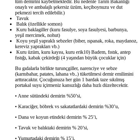
tüm demirini kaybetmektedir. Bu nedenle Tarım Bakanlığı
onaylı ve ambalajlı şekersiz üzüm, keçiboynuzu ve dut
pekmezi tercih edilebilir.)
Tavuk
Balık (özellikle somon)
Kuru baklagiller (kuru fasulye, soya fasulyesi, barbunya,
yeşil mercimek, nohut)
Koyu yeşil yapraklı sebzeler (biber, ıspanak, roka, maydanoz,
kereviz yaprakları vb.)
Kuru üzüm, kuru kayısı, kuru erik10) Badem, fıstık, antep
fıstığı, kabak çekirdeği (4 yaşından büyük çocuklar için)
Bu gıdalarla birlikte turunçgiller, narenciye ve sebze
(karnıbahar, patates, lahana vb..) tüketilmesi demir emilimini
arttıracaktır. Çocuğunuza her gün 1 bardak taze sıkılmış
portakal suyu içirmeniz kansızlığı daha hızlı düzeltecektir.
• Anne sütündeki demirin %50’si,
• Karaciğer, böbrek vs sakatatlardaki demirin %30’u,
• Dana ve koyun etindeki demirin % 25’i,
• Tavuk ve balıktaki demirin % 20’si,
• Yumurtadaki demirin % 15’i,