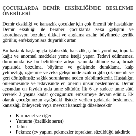
ÇOCUKLARDA DEMİR EKSİKLİĞİNDE BESLENME
ÖNERİLERİ
Demir eksikliği ve kansızlık çocuklar için çok önemli bir hastalıktır.
Demir eksikliği ile beraber çocuklarda zeka gelişimi ve
koordinasyon bozulur, dikkat ve algılama azalır, büyümede gerilik
görülür, enfeksiyonlara duyarlılık artar.
Bu hastalık başlangıçta iştahsızlık, halsizlik, çabuk yorulma, toprak-
kağıt ve anormal maddeler yeme isteği yapar. Tedavi edilmemesi
durumunda ise bu belirtilerde artışın yanında dilinde yara, tırnak
yapısında bozulma, büyüme ve gelişimde duraklama, kalp
yetmezliği, öğrenme ve zeka gelişiminde azalma gibi çok önemli ve
geri dönüşümsüz sağlık sorunlarına neden olabilmektedir. Hastalığın
önlenmesinde ve tedavisinde en önemli unsur beslenmedir. Demir
açısından en faydalı gıda anne sütüdür. İlk 6 ay sadece anne sütü
vererek 2 yaşına kadar çocuğunuzu emzirmeye devam ediniz. Ek
olarak çocuğunuzun aşağıdaki listede verilen gıdalarla beslenmesi
kansızlığı önleyecek veya mevcut kansızlığı düzeltecektir.
Kırmızı et ve ciğer
Yumurta (özellikle sarısı)
Tahin
Pekmez (ev yapımı pekmezler topraktan süzüldüğü takdirde