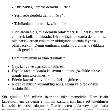
• Kurubaklagillerdeki demirin % 20’ si,
• Yeşil sebzelerdeki demirin % 8’ i,
• Tahıllardaki demirin % 4’ü emilir.
Gıdalardan aldığımız demirin ortalama %10’u barsaklardan
emilerek kullanılmaktadır. Diyetle fazla miktarda demir alınsa
bile barsaklardan emilim az olduğunda vücuda faydası
olmayacaktır. Demir emilimini azaltan durumları da dikkate
almak gereklidir.
Demir emilimini azaltan durumlar:
Çay, kahve ve aşırı süt tüketilmesi.
Diyetle fazla miktarda kalsiyum alınması (özellikle süt ve
ürünlerinin tüketilmesi ),
Etlerin kavrularak ve fırında fazla pişirilmesi,
Nitrat ve nitritin kullanıldığı sosis, salam ve birçok hazır
besinin tüketimi
Süt günlük 500 ml’nin üzerinde tüketilmemelidir. Hem iştahı
kapattığı, hem de demir emilimini azalttığı için fazla süt tüketilmesi
kansızlık için risk oluşturur. Demir içeren gıda veya şuruplarla