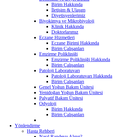
Birim Hakkında
İletişim & Ulaşım
Diyetisyenlerimiz
Biyokimya ve Mikrobiyoloji
Klinik Hakkında
Doktorlarımız
Eczane Hizmetleri
Eczane Birimi Hakkında
Birim Çalışanları
Emzirme Polikliniği
Emzirme Polikliniği Hakkında
Birim Çalışanları
Patoloji Laboratuvarı
Patoloji Laboratuvarı Hakkında
Birim Çalışanları
Genel Yoğun Bakım Ünitesi
Yenidoğan Yoğun Bakım Ünitesi
Palyatif Bakım Ünitesi
Odyoloji
Birim Hakkında
Birim Çalışanları
Yönlendirme
Hasta Rehberi
Nasıl Randevu Alınır?