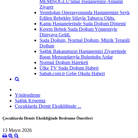
MEMİŞOĞLU'ndan Hastanemize Anlamlı
Ziyaret
Yenidoğan Operasyonunda Hastanemize Sevk
Edilen Bebekler Şifayla Taburcu Oldu.
Kamu Hastanelerinde Suda Doğum Dönemi
Kerem Bebek Suda Doğum Yöntemiyle
Dünyaya Geldi.
Suda Doğum, Normal Doğum, Müzik Terapili
Doğum
Sağlık Bakanımızın Hastanemizi Ziyaretinde
Basın Mensuplarıyla Buluştuğu Anlar
Normal Doğum Hareketi
Ülke TV Suda Doğum Haberi
Sabah.com.tr Gebe Okulu Haberi
Yönlendirme
Sağlık Köşemiz
Çocuklarda Demir Eksikliğinde ...
Çocuklarda Demir Eksikliğinde Beslenme Önerileri
13 Mayıs 2026