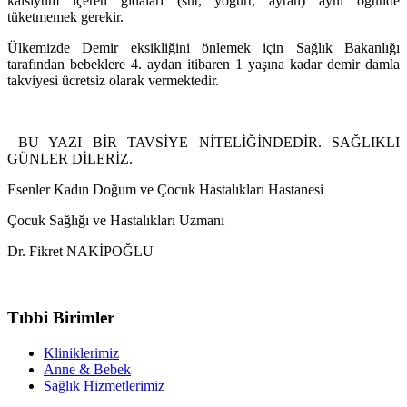
kalsiyum içeren gıdaları (süt, yoğurt, ayran) aynı öğünde
tüketmemek gerekir.
Ülkemizde Demir eksikliğini önlemek için Sağlık Bakanlığı
tarafından bebeklere 4. aydan itibaren 1 yaşına kadar demir damla
takviyesi ücretsiz olarak vermektedir.
BU YAZI BİR TAVSİYE NİTELİĞİNDEDİR. SAĞLIKLI
GÜNLER DİLERİZ.
Esenler Kadın Doğum ve Çocuk Hastalıkları Hastanesi
Çocuk Sağlığı ve Hastalıkları Uzmanı
Dr. Fikret NAKİPOĞLU
Tıbbi Birimler
Kliniklerimiz
Anne & Bebek
Sağlık Hizmetlerimiz