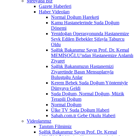
Medyada Biz
Gazete Haberleri
Haber Videoları
Normal Doğum Hareketi
Kamu Hastanelerinde Suda Doğum
Dönemi
Yenidoğan Operasyonunda Hastanemize
Sevk Edilen Bebekler Şifayla Taburcu
Oldu
Sağlık Bakanımız Sayın Prof. Dr. Kemal
MEMİŞOĞLU'ndan Hastanemize Anlamlı
Ziyaret
Sağlık Bakanımızın Hastanemizi
Ziyaretinde Basın Mensuplarıyla
Buluştuğu Anlar
Kerem Bebek Suda Doğum Yöntemiyle
Dünyaya Geldi
Suda Doğum, Normal Doğum, Müzik
Terapili Doğum
Normal Doğum
Ülke TV Suda Doğum Haberi
Sabah.com.tr Gebe Okulu Haberi
Videolarımız
Tanıtım Filmimiz
Sağlık Bakanımız Sayın Prof. Dr. Kemal