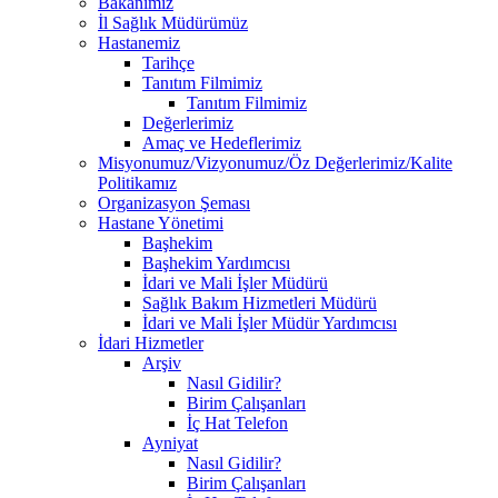
Bakanımız
İl Sağlık Müdürümüz
Hastanemiz
Tarihçe
Tanıtım Filmimiz
Tanıtım Filmimiz
Değerlerimiz
Amaç ve Hedeflerimiz
Misyonumuz/Vizyonumuz/Öz Değerlerimiz/Kalite
Politikamız
Organizasyon Şeması
Hastane Yönetimi
Başhekim
Başhekim Yardımcısı
İdari ve Mali İşler Müdürü
Sağlık Bakım Hizmetleri Müdürü
İdari ve Mali İşler Müdür Yardımcısı
İdari Hizmetler
Arşiv
Nasıl Gidilir?
Birim Çalışanları
İç Hat Telefon
Ayniyat
Nasıl Gidilir?
Birim Çalışanları