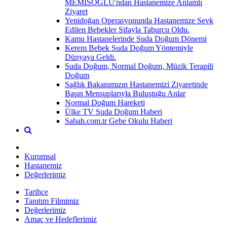
MEMİŞOĞLU'ndan Hastanemize Anlamlı
Ziyaret
Yenidoğan Operasyonunda Hastanemize Sevk
Edilen Bebekler Şifayla Taburcu Oldu.
Kamu Hastanelerinde Suda Doğum Dönemi
Kerem Bebek Suda Doğum Yöntemiyle
Dünyaya Geldi.
Suda Doğum, Normal Doğum, Müzik Terapili
Doğum
Sağlık Bakanımızın Hastanemizi Ziyaretinde
Basın Mensuplarıyla Buluştuğu Anlar
Normal Doğum Hareketi
Ülke TV Suda Doğum Haberi
Sabah.com.tr Gebe Okulu Haberi
Kurumsal
Hastanemiz
Değerlerimiz
Tarihçe
Tanıtım Filmimiz
Değerlerimiz
Amaç ve Hedeflerimiz