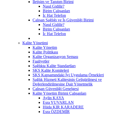
İletişim ve Tanıtım Birimi
Nasıl Gidilir?
Birim Çalışanları
İç Hat Telefon
Çalışan Sağlığı ve İş Güvenliği Birimi
Nasıl Gidilir?
Birim Çalışanları
İç Hat Telefon
Kalite Yönetimi
Kalite Yönetim
Kalite Politikası
Kalite Organizasyon Şeması
Faaliyetler
Sağlıkta Kalite Standartları
SKS Kalite Komiteleri
SKS Kapsamındaki İyi Uygulama Örnekleri
Sağlık Hizmeti Kalitesinin Geliştirilmesi ve
Değerlendirilmesine Dair Yönetmelik
Çalışan Güvenliği Genelgesi
Kalite Yönetim Birimi Çalışanları
Aylin KAYA
Esra YUVARLAN
Hüda KIR KARADERE
Esra ÖZDEMİR