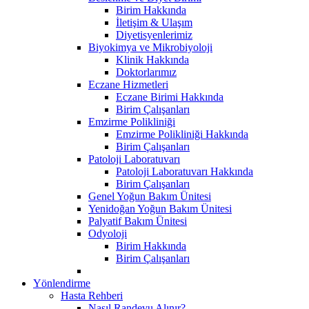
Birim Hakkında
İletişim & Ulaşım
Diyetisyenlerimiz
Biyokimya ve Mikrobiyoloji
Klinik Hakkında
Doktorlarımız
Eczane Hizmetleri
Eczane Birimi Hakkında
Birim Çalışanları
Emzirme Polikliniği
Emzirme Polikliniği Hakkında
Birim Çalışanları
Patoloji Laboratuvarı
Patoloji Laboratuvarı Hakkında
Birim Çalışanları
Genel Yoğun Bakım Ünitesi
Yenidoğan Yoğun Bakım Ünitesi
Palyatif Bakım Ünitesi
Odyoloji
Birim Hakkında
Birim Çalışanları
Yönlendirme
Hasta Rehberi
Nasıl Randevu Alınır?