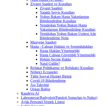
Ziyaret Saatleri ve Kuralları
Ziyaret Saatleri
Yataklı Servis Kuralları
Yoğun Bakım Hasta Yakınlarının
Bilgilendirilme Kuralları
Yenidoğan Yoğun Bakım Hasta
Yakınlarının Bilgilendirilme Kuralları
Yenidoğan Yoğun Bakım Ünitesi Aile
Bilgilendirme Notu
Muayene Saatleri
Hasta - Çalışan Hakları ve Sorumlulukları
Hasta Hakları Yönetmeliği
Hasta Çalışan Güvenliği Yönetmeliği
Hekim Seçme Hakkı
Nasıl Gidilir?
Refakat Politikamız ve Refakatçi Kuralları
Nöbetçi Eczaneler
Tıbbi Sosyal Hizmet Birimi
Covid-19 Bilgilendirme
Aşı Takvimi
Organ Bağışı
Randevu Al
Laboratuvar/Radyoloji/Patoloji Sonuçları (e-Nabız)
Aylık Personel Yemek Listesi