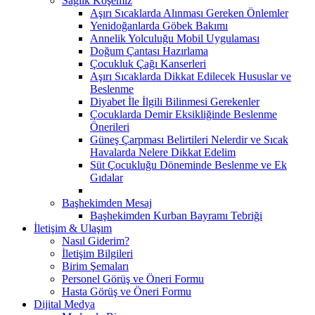
Sağlık Köşemiz
Aşırı Sıcaklarda Alınması Gereken Önlemler
Yenidoğanlarda Göbek Bakımı
Annelik Yolculuğu Mobil Uygulaması
Doğum Çantası Hazırlama
Çocukluk Çağı Kanserleri
Aşırı Sıcaklarda Dikkat Edilecek Hususlar ve
Beslenme
Diyabet İle İlgili Bilinmesi Gerekenler
Çocuklarda Demir Eksikliğinde Beslenme
Önerileri
Güneş Çarpması Belirtileri Nelerdir ve Sıcak
Havalarda Nelere Dikkat Edelim
Süt Çocukluğu Döneminde Beslenme ve Ek
Gıdalar
Başhekimden Mesaj
Başhekimden Kurban Bayramı Tebriği
İletişim & Ulaşım
Nasıl Giderim?
İletişim Bilgileri
Birim Şemaları
Personel Görüş ve Öneri Formu
Hasta Görüş ve Öneri Formu
Dijital Medya