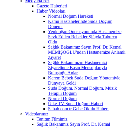
Medyada Biz
Gazete Haberleri
Haber Videoları
Normal Doğum Hareketi
Kamu Hastanelerinde Suda Doğum
Dönemi
Yenidoğan Operasyonunda Hastanemize
Sevk Edilen Bebekler Şifayla Taburcu
Oldu
Sağlık Bakanımız Sayın Prof. Dr. Kemal
MEMİŞOĞLU'ndan Hastanemize Anlamlı
Ziyaret
Sağlık Bakanımızın Hastanemizi
Ziyaretinde Basın Mensuplarıyla
Buluştuğu Anlar
Kerem Bebek Suda Doğum Yöntemiyle
Dünyaya Geldi
Suda Doğum, Normal Doğum, Müzik
Terapili Doğum
Normal Doğum
Ülke TV Suda Doğum Haberi
Sabah.com.tr Gebe Okulu Haberi
Videolarımız
Tanıtım Filmimiz
Sağlık Bakanımız Sayın Prof. Dr. Kemal