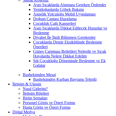
Sağlık Köşemiz
Aşırı Sıcaklarda Alınması Gereken Önlemler
Yenidoğanlarda Göbek Bakımı
Annelik Yolculuğu Mobil Uygulaması
Doğum Çantası Hazırlama
Çocukluk Çağı Kanserleri
Aşırı Sıcaklarda Dikkat Edilecek Hususlar ve
Beslenme
Diyabet İle İlgili Bilinmesi Gerekenler
Çocuklarda Demir Eksikliğinde Beslenme
Önerileri
Güneş Çarpması Belirtileri Nelerdir ve Sıcak
Havalarda Nelere Dikkat Edelim
Süt Çocukluğu Döneminde Beslenme ve Ek
Gıdalar
Başhekimden Mesaj
Başhekimden Kurban Bayramı Tebriği
İletişim & Ulaşım
Nasıl Giderim?
İletişim Bilgileri
Birim Şemaları
Personel Görüş ve Öneri Formu
Hasta Görüş ve Öneri Formu
Dijital Medya