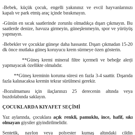
-Bebek, küçük çocuk, engelli yakınınız ve evcil hayvanlarınızı
kapalı ve park etmiş araç içinde bırakmayın.
-Günün en sıcak saatlerinde zorunlu olmadıkça dışarı çıkmayın. Bu
saatlerde denize, havuza girmeyin, güneşlenmeyin, spor ve yürüyüş
yapmayın.
-Bebekler ve çocuklar güneşe daha hassastır. Dışarı çıkmadan 15-20
dk önce mutlaka güneş koruyucu krem sürmeye özen gösterin.
**Güneş kremi mineral filtre içermeli ve bebeğe alerji
yapmayacak özellikte olmalıdır.
**Güneş kreminin koruma süresi en fazla 3-4 saattir. Dışarıda
fazla kalınacaksa kremin tekrar sürülmesi gerekir.
-Bozulmaması için ilaçlarınızı 25 derecenin altında veya
buzdolabında saklayın.
ÇOCUKLARDA KIYAFET SEÇİMİ
Yaz aylarında, çocuklara
açık renkli, pamuklu, ince, hafif, sıkı
olmayan
giysiler giyindirilmelidir.
Sentetik, naylon veya polyester kumaş altındaki cildin