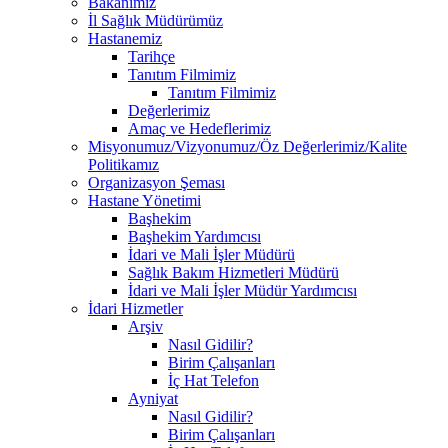
Bakanımız
İl Sağlık Müdürümüz
Hastanemiz
Tarihçe
Tanıtım Filmimiz
Tanıtım Filmimiz
Değerlerimiz
Amaç ve Hedeflerimiz
Misyonumuz/Vizyonumuz/Öz Değerlerimiz/Kalite
Politikamız
Organizasyon Şeması
Hastane Yönetimi
Başhekim
Başhekim Yardımcısı
İdari ve Mali İşler Müdürü
Sağlık Bakım Hizmetleri Müdürü
İdari ve Mali İşler Müdür Yardımcısı
İdari Hizmetler
Arşiv
Nasıl Gidilir?
Birim Çalışanları
İç Hat Telefon
Ayniyat
Nasıl Gidilir?
Birim Çalışanları