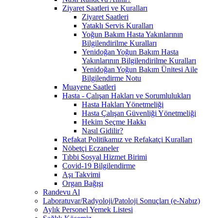
Ziyaret Saatleri ve Kuralları
Ziyaret Saatleri
Yataklı Servis Kuralları
Yoğun Bakım Hasta Yakınlarının
Bilgilendirilme Kuralları
Yenidoğan Yoğun Bakım Hasta
Yakınlarının Bilgilendirilme Kuralları
Yenidoğan Yoğun Bakım Ünitesi Aile
Bilgilendirme Notu
Muayene Saatleri
Hasta - Çalışan Hakları ve Sorumlulukları
Hasta Hakları Yönetmeliği
Hasta Çalışan Güvenliği Yönetmeliği
Hekim Seçme Hakkı
Nasıl Gidilir?
Refakat Politikamız ve Refakatçi Kuralları
Nöbetçi Eczaneler
Tıbbi Sosyal Hizmet Birimi
Covid-19 Bilgilendirme
Aşı Takvimi
Organ Bağışı
Randevu Al
Laboratuvar/Radyoloji/Patoloji Sonuçları (e-Nabız)
Aylık Personel Yemek Listesi