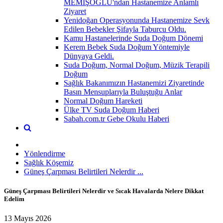
MEMİŞOĞLU'ndan Hastanemize Anlamlı
Ziyaret
Yenidoğan Operasyonunda Hastanemize Sevk
Edilen Bebekler Şifayla Taburcu Oldu.
Kamu Hastanelerinde Suda Doğum Dönemi
Kerem Bebek Suda Doğum Yöntemiyle
Dünyaya Geldi.
Suda Doğum, Normal Doğum, Müzik Terapili
Doğum
Sağlık Bakanımızın Hastanemizi Ziyaretinde
Basın Mensuplarıyla Buluştuğu Anlar
Normal Doğum Hareketi
Ülke TV Suda Doğum Haberi
Sabah.com.tr Gebe Okulu Haberi
Yönlendirme
Sağlık Köşemiz
Güneş Çarpması Belirtileri Nelerdir ...
Güneş Çarpması Belirtileri Nelerdir ve Sıcak Havalarda Nelere Dikkat
Edelim
13 Mayıs 2026