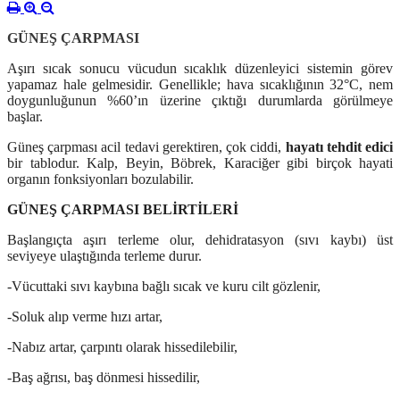
GÜNEŞ ÇARPMASI
Aşırı sıcak sonucu vücudun sıcaklık düzenleyici sistemin görev
yapamaz hale gelmesidir. Genellikle; hava sıcaklığının 32°C, nem
doygunluğunun %60’ın üzerine çıktığı durumlarda görülmeye
başlar.
Güneş çarpması acil tedavi gerektiren, çok ciddi,
hayatı tehdit edici
bir tablodur. Kalp, Beyin, Böbrek, Karaciğer gibi birçok hayati
organın fonksiyonları bozulabilir.
GÜNEŞ ÇARPMASI BELİRTİLERİ
Başlangıçta aşırı terleme olur, dehidratasyon (sıvı kaybı) üst
seviyeye ulaştığında terleme durur.
-Vücuttaki sıvı kaybına bağlı sıcak ve kuru cilt gözlenir,
-Soluk alıp verme hızı artar,
-Nabız artar, çarpıntı olarak hissedilebilir,
-Baş ağrısı, baş dönmesi hissedilir,