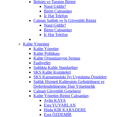
İletişim ve Tanıtım Birimi
Nasıl Gidilir?
Birim Çalışanları
İç Hat Telefon
Çalışan Sağlığı ve İş Güvenliği Birimi
Nasıl Gidilir?
Birim Çalışanları
İç Hat Telefon
Kalite Yönetimi
Kalite Yönetim
Kalite Politikası
Kalite Organizasyon Şeması
Faaliyetler
Sağlıkta Kalite Standartları
SKS Kalite Komiteleri
SKS Kapsamındaki İyi Uygulama Örnekleri
Sağlık Hizmeti Kalitesinin Geliştirilmesi ve
Değerlendirilmesine Dair Yönetmelik
Çalışan Güvenliği Genelgesi
Kalite Yönetim Birimi Çalışanları
Aylin KAYA
Esra YUVARLAN
Hüda KIR KARADERE
Esra ÖZDEMİR