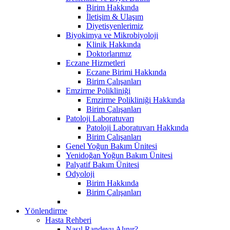
Birim Hakkında
İletişim & Ulaşım
Diyetisyenlerimiz
Biyokimya ve Mikrobiyoloji
Klinik Hakkında
Doktorlarımız
Eczane Hizmetleri
Eczane Birimi Hakkında
Birim Çalışanları
Emzirme Polikliniği
Emzirme Polikliniği Hakkında
Birim Çalışanları
Patoloji Laboratuvarı
Patoloji Laboratuvarı Hakkında
Birim Çalışanları
Genel Yoğun Bakım Ünitesi
Yenidoğan Yoğun Bakım Ünitesi
Palyatif Bakım Ünitesi
Odyoloji
Birim Hakkında
Birim Çalışanları
Yönlendirme
Hasta Rehberi
Nasıl Randevu Alınır?