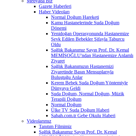
Medyada Biz
Gazete Haberleri
Haber Videoları
Normal Doğum Hareketi
Kamu Hastanelerinde Suda Doğum
Dönemi
Yenidoğan Operasyonunda Hastanemize
Sevk Edilen Bebekler Şifayla Taburcu
Oldu
Sağlık Bakanımız Sayın Prof. Dr. Kemal
MEMİŞOĞLU'ndan Hastanemize Anlamlı
Ziyaret
Sağlık Bakanımızın Hastanemizi
Ziyaretinde Basın Mensuplarıyla
Buluştuğu Anlar
Kerem Bebek Suda Doğum Yöntemiyle
Dünyaya Geldi
Suda Doğum, Normal Doğum, Müzik
Terapili Doğum
Normal Doğum
Ülke TV Suda Doğum Haberi
Sabah.com.tr Gebe Okulu Haberi
Videolarımız
Tanıtım Filmimiz
Sağlık Bakanımız Sayın Prof. Dr. Kemal