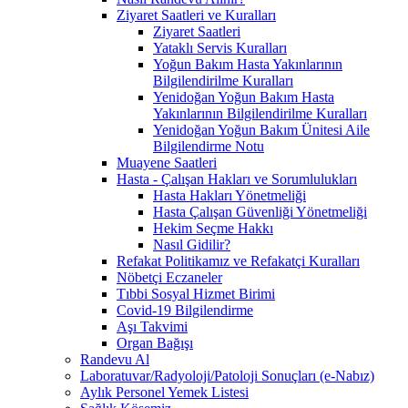
Ziyaret Saatleri ve Kuralları
Ziyaret Saatleri
Yataklı Servis Kuralları
Yoğun Bakım Hasta Yakınlarının
Bilgilendirilme Kuralları
Yenidoğan Yoğun Bakım Hasta
Yakınlarının Bilgilendirilme Kuralları
Yenidoğan Yoğun Bakım Ünitesi Aile
Bilgilendirme Notu
Muayene Saatleri
Hasta - Çalışan Hakları ve Sorumlulukları
Hasta Hakları Yönetmeliği
Hasta Çalışan Güvenliği Yönetmeliği
Hekim Seçme Hakkı
Nasıl Gidilir?
Refakat Politikamız ve Refakatçi Kuralları
Nöbetçi Eczaneler
Tıbbi Sosyal Hizmet Birimi
Covid-19 Bilgilendirme
Aşı Takvimi
Organ Bağışı
Randevu Al
Laboratuvar/Radyoloji/Patoloji Sonuçları (e-Nabız)
Aylık Personel Yemek Listesi