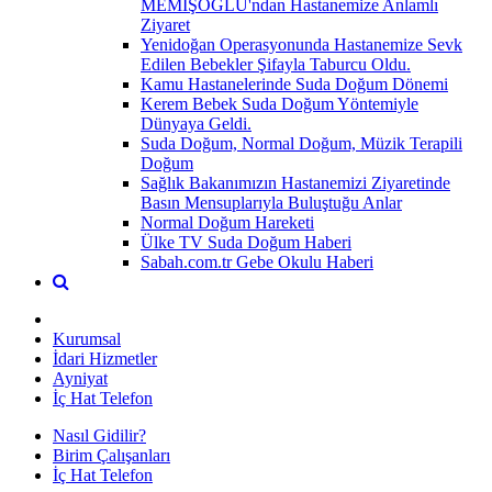
MEMİŞOĞLU'ndan Hastanemize Anlamlı
Ziyaret
Yenidoğan Operasyonunda Hastanemize Sevk
Edilen Bebekler Şifayla Taburcu Oldu.
Kamu Hastanelerinde Suda Doğum Dönemi
Kerem Bebek Suda Doğum Yöntemiyle
Dünyaya Geldi.
Suda Doğum, Normal Doğum, Müzik Terapili
Doğum
Sağlık Bakanımızın Hastanemizi Ziyaretinde
Basın Mensuplarıyla Buluştuğu Anlar
Normal Doğum Hareketi
Ülke TV Suda Doğum Haberi
Sabah.com.tr Gebe Okulu Haberi
Kurumsal
İdari Hizmetler
Ayniyat
İç Hat Telefon
Nasıl Gidilir?
Birim Çalışanları
İç Hat Telefon