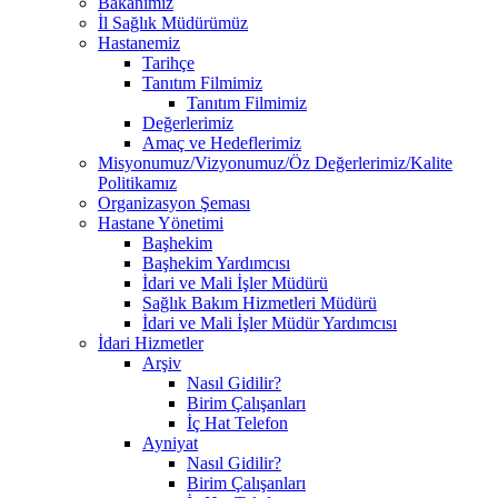
Bakanımız
İl Sağlık Müdürümüz
Hastanemiz
Tarihçe
Tanıtım Filmimiz
Tanıtım Filmimiz
Değerlerimiz
Amaç ve Hedeflerimiz
Misyonumuz/Vizyonumuz/Öz Değerlerimiz/Kalite
Politikamız
Organizasyon Şeması
Hastane Yönetimi
Başhekim
Başhekim Yardımcısı
İdari ve Mali İşler Müdürü
Sağlık Bakım Hizmetleri Müdürü
İdari ve Mali İşler Müdür Yardımcısı
İdari Hizmetler
Arşiv
Nasıl Gidilir?
Birim Çalışanları
İç Hat Telefon
Ayniyat
Nasıl Gidilir?
Birim Çalışanları