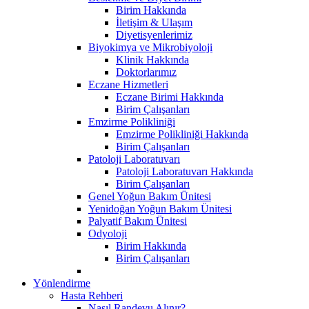
Birim Hakkında
İletişim & Ulaşım
Diyetisyenlerimiz
Biyokimya ve Mikrobiyoloji
Klinik Hakkında
Doktorlarımız
Eczane Hizmetleri
Eczane Birimi Hakkında
Birim Çalışanları
Emzirme Polikliniği
Emzirme Polikliniği Hakkında
Birim Çalışanları
Patoloji Laboratuvarı
Patoloji Laboratuvarı Hakkında
Birim Çalışanları
Genel Yoğun Bakım Ünitesi
Yenidoğan Yoğun Bakım Ünitesi
Palyatif Bakım Ünitesi
Odyoloji
Birim Hakkında
Birim Çalışanları
Yönlendirme
Hasta Rehberi
Nasıl Randevu Alınır?