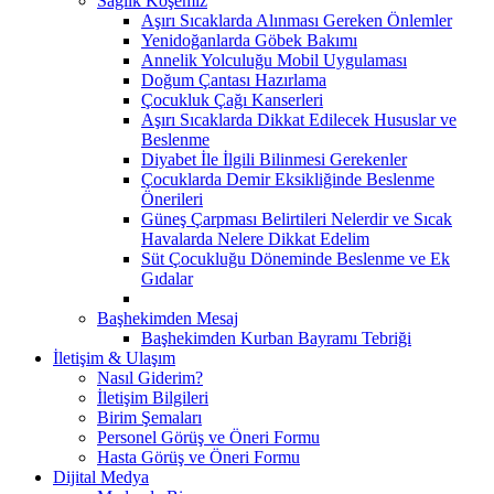
Sağlık Köşemiz
Aşırı Sıcaklarda Alınması Gereken Önlemler
Yenidoğanlarda Göbek Bakımı
Annelik Yolculuğu Mobil Uygulaması
Doğum Çantası Hazırlama
Çocukluk Çağı Kanserleri
Aşırı Sıcaklarda Dikkat Edilecek Hususlar ve
Beslenme
Diyabet İle İlgili Bilinmesi Gerekenler
Çocuklarda Demir Eksikliğinde Beslenme
Önerileri
Güneş Çarpması Belirtileri Nelerdir ve Sıcak
Havalarda Nelere Dikkat Edelim
Süt Çocukluğu Döneminde Beslenme ve Ek
Gıdalar
Başhekimden Mesaj
Başhekimden Kurban Bayramı Tebriği
İletişim & Ulaşım
Nasıl Giderim?
İletişim Bilgileri
Birim Şemaları
Personel Görüş ve Öneri Formu
Hasta Görüş ve Öneri Formu
Dijital Medya