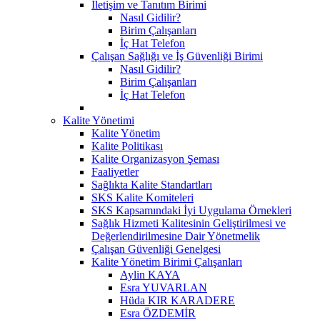
İletişim ve Tanıtım Birimi
Nasıl Gidilir?
Birim Çalışanları
İç Hat Telefon
Çalışan Sağlığı ve İş Güvenliği Birimi
Nasıl Gidilir?
Birim Çalışanları
İç Hat Telefon
Kalite Yönetimi
Kalite Yönetim
Kalite Politikası
Kalite Organizasyon Şeması
Faaliyetler
Sağlıkta Kalite Standartları
SKS Kalite Komiteleri
SKS Kapsamındaki İyi Uygulama Örnekleri
Sağlık Hizmeti Kalitesinin Geliştirilmesi ve
Değerlendirilmesine Dair Yönetmelik
Çalışan Güvenliği Genelgesi
Kalite Yönetim Birimi Çalışanları
Aylin KAYA
Esra YUVARLAN
Hüda KIR KARADERE
Esra ÖZDEMİR