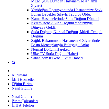
MEMİŞOĞLU'ndan Hastanemize Anlamlı
Ziyaret
Yenidoğan Operasyonunda Hastanemize Sevk
Edilen Bebekler Şifayla Taburcu Oldu.
Kamu Hastanelerinde Suda Doğum Dönemi
Kerem Bebek Suda Doğum Yöntemiyle
Dünyaya Geldi.
Suda Doğum, Normal Doğum, Müzik Terapili
Doğum
Sağlık Bakanımızın Hastanemizi Ziyaretinde
Basın Mensuplarıyla Buluştuğu Anlar
Normal Doğum Hareketi
Ülke TV Suda Doğum Haberi
Sabah.com.tr Gebe Okulu Haberi
Kurumsal
İdari Hizmetler
Eğitim Birimi
Nasıl Gidilir?
Nasıl Gidilir?
Birim Çalışanları
İç Hat Telefon