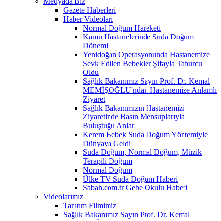
Medyada Biz
Gazete Haberleri
Haber Videoları
Normal Doğum Hareketi
Kamu Hastanelerinde Suda Doğum
Dönemi
Yenidoğan Operasyonunda Hastanemize
Sevk Edilen Bebekler Şifayla Taburcu
Oldu
Sağlık Bakanımız Sayın Prof. Dr. Kemal
MEMİŞOĞLU'ndan Hastanemize Anlamlı
Ziyaret
Sağlık Bakanımızın Hastanemizi
Ziyaretinde Basın Mensuplarıyla
Buluştuğu Anlar
Kerem Bebek Suda Doğum Yöntemiyle
Dünyaya Geldi
Suda Doğum, Normal Doğum, Müzik
Terapili Doğum
Normal Doğum
Ülke TV Suda Doğum Haberi
Sabah.com.tr Gebe Okulu Haberi
Videolarımız
Tanıtım Filmimiz
Sağlık Bakanımız Sayın Prof. Dr. Kemal