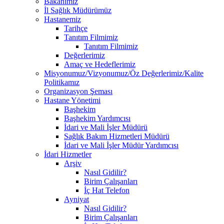
Bakanımız
İl Sağlık Müdürümüz
Hastanemiz
Tarihçe
Tanıtım Filmimiz
Tanıtım Filmimiz
Değerlerimiz
Amaç ve Hedeflerimiz
Misyonumuz/Vizyonumuz/Öz Değerlerimiz/Kalite
Politikamız
Organizasyon Şeması
Hastane Yönetimi
Başhekim
Başhekim Yardımcısı
İdari ve Mali İşler Müdürü
Sağlık Bakım Hizmetleri Müdürü
İdari ve Mali İşler Müdür Yardımcısı
İdari Hizmetler
Arşiv
Nasıl Gidilir?
Birim Çalışanları
İç Hat Telefon
Ayniyat
Nasıl Gidilir?
Birim Çalışanları