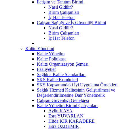
İletişim ve Tanıtım Birimi
Nasıl Gidilir?
Birim Çalışanları
İç Hat Telefon
Çalışan Sağlığı ve İş Güvenliği Birimi
Nasıl Gidilir?
Birim Çalışanları
İç Hat Telefon
Kalite Yönetimi
Kalite Yönetim
Kalite Politikası
Kalite Organizasyon Şeması
Faaliyetler
Sağlıkta Kalite Standartları
SKS Kalite Komiteleri
SKS Kapsamındaki İyi Uygulama Örnekleri
Sağlık Hizmeti Kalitesinin Geliştirilmesi ve
Değerlendirilmesine Dair Yönetmelik
Çalışan Güvenliği Genelgesi
Kalite Yönetim Birimi Çalışanları
Aylin KAYA
Esra YUVARLAN
Hüda KIR KARADERE
Esra ÖZDEMİR