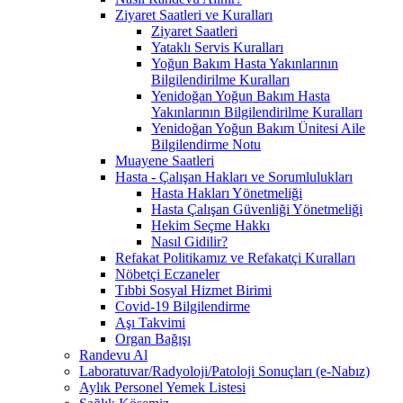
Ziyaret Saatleri ve Kuralları
Ziyaret Saatleri
Yataklı Servis Kuralları
Yoğun Bakım Hasta Yakınlarının
Bilgilendirilme Kuralları
Yenidoğan Yoğun Bakım Hasta
Yakınlarının Bilgilendirilme Kuralları
Yenidoğan Yoğun Bakım Ünitesi Aile
Bilgilendirme Notu
Muayene Saatleri
Hasta - Çalışan Hakları ve Sorumlulukları
Hasta Hakları Yönetmeliği
Hasta Çalışan Güvenliği Yönetmeliği
Hekim Seçme Hakkı
Nasıl Gidilir?
Refakat Politikamız ve Refakatçi Kuralları
Nöbetçi Eczaneler
Tıbbi Sosyal Hizmet Birimi
Covid-19 Bilgilendirme
Aşı Takvimi
Organ Bağışı
Randevu Al
Laboratuvar/Radyoloji/Patoloji Sonuçları (e-Nabız)
Aylık Personel Yemek Listesi