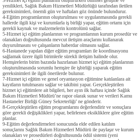
3-Hizmet içi eğitim planlarını oluştururken bilimsel gelişme ve
yenilikleri, Sağlık Bakım Hizmetleri Müdürlüğü tarafından iletilen
gereksinimleri, önemli gün ve haftaları göz önünde bulundurur.
4-Eğitim programlarının oluşturulması ve uygulanmasında gerekli
hallerde ilgili kişi ve kurumlarla iş birliği yapar, eğitim ortamı için
gerekli kaynak ve malzemelerin kontrolünü sağlar.
5-Hizmet içi eğitim planlarının ve programlarının kurum prosedür ve
olanakları doğrultusunda mevcut iletişim araçlarını kullanarak
duyurulmasını ve çalışanların haberdar olmasını sağlar.
6-Hastanede yapılan diğer eğitim programları ile koordinasyonu
sağlamak üzere ilgili birimlerle sürekli iletişim halinde olur.
Hemşirelerin birim bazında hazırlanan hizmet içi eğitim planlarının
oluşturulmasında sorumlu hemşire ile işbirliği yaparak eğitim
gereksinimleri ile ilgili önerilerde bulunur.
7-Hizmet içi eğitim ve genel oryantasyon eğitimine katılanlara ait
kayıtların tutulmasını sağlar ve takibini yapar. Gerçekleştirilen
hizmet içi eğitimlere ait bilgileri, her ayın ilk haftası içinde Sağlık
Bakım Hizmetleri Müdürü’ne rapor olarak sunar ve verileri Kamu
Hastaneler Birliği Güney Sekreterliği’ ne gönderir.
8-Gerçekleştirilen eğitim programlarını değerlendirir ve sonuçlara
göre gerekli değişiklikleri yapar, belirlenen eksikliklere göre eğitim
planlar.
9-Eğitim değerlendirmeleri sonucunda elde edilen katılım
sonuçlarını Sağlık Bakım Hizmetleri Müdürü ile paylaşır ve kurum
olanakları ve prosedürleri doğrultusunda ödül sistemi (yeni