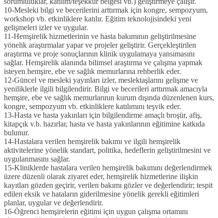
sorumluluklar, katılım/teşekkür belgesi vb.) geliştirmeye çalışır.
10-Mesleki bilgi ve becerilerini arttırmak için kongre, sempozyum,
workshop vb. etkinliklere katılır. Eğitim teknolojisindeki yeni
gelişmeleri izler ve uygular.
11-Hemşirelik hizmetlerinin ve hasta bakımının geliştirilmesine
yönelik araştırmalar yapar ve projeler geliştirir. Gerçekleştirilen
araştırma ve proje sonuçlarının klinik uygulamaya yansımasını
sağlar. Hemşirelik alanında bilimsel araştırma ve çalışma yapmak
isteyen hemşire, ebe ve sağlık memurlarına rehberlik eder.
12-Güncel ve mesleki yayınları izler, meslektaşlarını gelişme ve
yeniliklerle ilgili bilgilendirir. Bilgi ve becerileri arttırmak amacıyla
hemşire, ebe ve sağlık memurlarının kurum dışında düzenlenen kurs,
kongre, sempozyum vb. etkinliklere katılımını teşvik eder.
13-Hasta ve hasta yakınları için bilgilendirme amaçlı broşür, afiş,
kitapçık v.b. hazırlar, hasta ve hasta yakınlarının eğitimine katkıda
bulunur.
14-Hastalara verilen hemşirelik bakımı ve ilgili hemşirelik
aktivitelerine yönelik standart, politika, hedeflerin geliştirilmesini ve
uygulanmasını sağlar.
15-Kliniklerde hastalara verilen hemşirelik bakımını değerlendirmek
üzere düzenli olarak ziyaret eder, hemşirelik hizmetlerine ilişkin
kayıtları gözden geçirir, verilen bakımı gözler ve değerlendirir; tespit
edilen eksik ve hataların giderilmesine yönelik gerekli eğitimleri
planlar, uygular ve değerlendirir.
16-Öğrenci hemşirelerin eğitimi için uygun çalışma ortamını