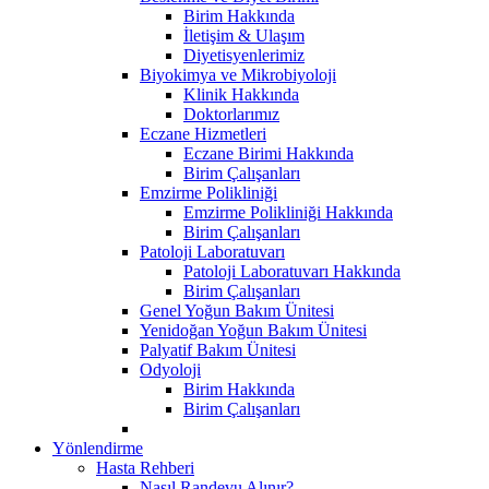
Birim Hakkında
İletişim & Ulaşım
Diyetisyenlerimiz
Biyokimya ve Mikrobiyoloji
Klinik Hakkında
Doktorlarımız
Eczane Hizmetleri
Eczane Birimi Hakkında
Birim Çalışanları
Emzirme Polikliniği
Emzirme Polikliniği Hakkında
Birim Çalışanları
Patoloji Laboratuvarı
Patoloji Laboratuvarı Hakkında
Birim Çalışanları
Genel Yoğun Bakım Ünitesi
Yenidoğan Yoğun Bakım Ünitesi
Palyatif Bakım Ünitesi
Odyoloji
Birim Hakkında
Birim Çalışanları
Yönlendirme
Hasta Rehberi
Nasıl Randevu Alınır?