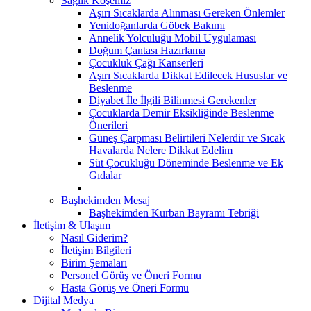
Sağlık Köşemiz
Aşırı Sıcaklarda Alınması Gereken Önlemler
Yenidoğanlarda Göbek Bakımı
Annelik Yolculuğu Mobil Uygulaması
Doğum Çantası Hazırlama
Çocukluk Çağı Kanserleri
Aşırı Sıcaklarda Dikkat Edilecek Hususlar ve
Beslenme
Diyabet İle İlgili Bilinmesi Gerekenler
Çocuklarda Demir Eksikliğinde Beslenme
Önerileri
Güneş Çarpması Belirtileri Nelerdir ve Sıcak
Havalarda Nelere Dikkat Edelim
Süt Çocukluğu Döneminde Beslenme ve Ek
Gıdalar
Başhekimden Mesaj
Başhekimden Kurban Bayramı Tebriği
İletişim & Ulaşım
Nasıl Giderim?
İletişim Bilgileri
Birim Şemaları
Personel Görüş ve Öneri Formu
Hasta Görüş ve Öneri Formu
Dijital Medya