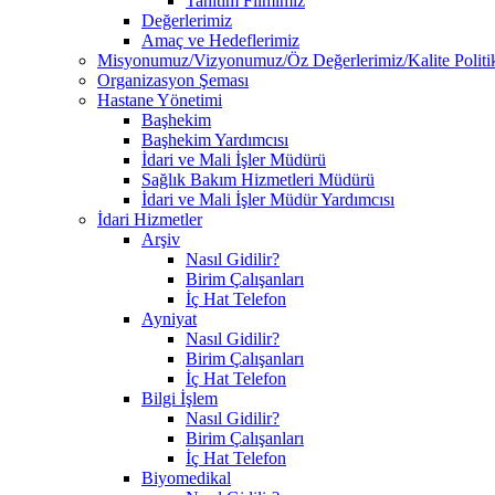
Tanıtım Filmimiz
Değerlerimiz
Amaç ve Hedeflerimiz
Misyonumuz/Vizyonumuz/Öz Değerlerimiz/Kalite Politi
Organizasyon Şeması
Hastane Yönetimi
Başhekim
Başhekim Yardımcısı
İdari ve Mali İşler Müdürü
Sağlık Bakım Hizmetleri Müdürü
İdari ve Mali İşler Müdür Yardımcısı
İdari Hizmetler
Arşiv
Nasıl Gidilir?
Birim Çalışanları
İç Hat Telefon
Ayniyat
Nasıl Gidilir?
Birim Çalışanları
İç Hat Telefon
Bilgi İşlem
Nasıl Gidilir?
Birim Çalışanları
İç Hat Telefon
Biyomedikal