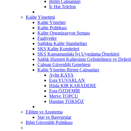
Birim Çalışanları
İç Hat Telefon
Kalite Yönetimi
Kalite Yönetim
Kalite Politikası
Kalite Organizasyon Şeması
Faaliyetler
Sağlıkta Kalite Standartları
SKS Kalite Komiteleri
SKS Kapsamındaki İyi Uygulama Örnekleri
Sağlık Hizmeti Kalitesinin Geliştirilmesi ve Değer
Çalışan Güvenliği Genelgesi
Kalite Yönetim Birimi Çalışanları
Aylin KAYA
Esra YUVARLAN
Hüda KIR KARADERE
Esra ÖZDEMİR
Merve TOPCU
Handan TOKSÖZ
Eğitim ve Araştırma
Staj ve Başvurular
Bilgi Güvenliği Politikası