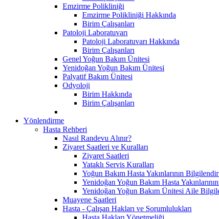
Emzirme Polikliniği
Emzirme Polikliniği Hakkında
Birim Çalışanları
Patoloji Laboratuvarı
Patoloji Laboratuvarı Hakkında
Birim Çalışanları
Genel Yoğun Bakım Ünitesi
Yenidoğan Yoğun Bakım Ünitesi
Palyatif Bakım Ünitesi
Odyoloji
Birim Hakkında
Birim Çalışanları
Yönlendirme
Hasta Rehberi
Nasıl Randevu Alınır?
Ziyaret Saatleri ve Kuralları
Ziyaret Saatleri
Yataklı Servis Kuralları
Yoğun Bakım Hasta Yakınlarının Bilgilendir
Yenidoğan Yoğun Bakım Hasta Yakınlarının B
Yenidoğan Yoğun Bakım Ünitesi Aile Bilgi
Muayene Saatleri
Hasta - Çalışan Hakları ve Sorumlulukları
Hasta Hakları Yönetmeliği