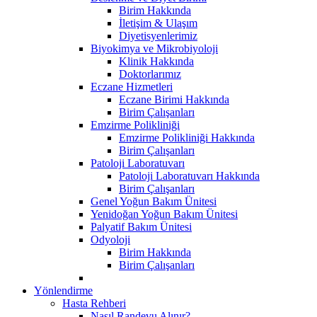
Birim Hakkında
İletişim & Ulaşım
Diyetisyenlerimiz
Biyokimya ve Mikrobiyoloji
Klinik Hakkında
Doktorlarımız
Eczane Hizmetleri
Eczane Birimi Hakkında
Birim Çalışanları
Emzirme Polikliniği
Emzirme Polikliniği Hakkında
Birim Çalışanları
Patoloji Laboratuvarı
Patoloji Laboratuvarı Hakkında
Birim Çalışanları
Genel Yoğun Bakım Ünitesi
Yenidoğan Yoğun Bakım Ünitesi
Palyatif Bakım Ünitesi
Odyoloji
Birim Hakkında
Birim Çalışanları
Yönlendirme
Hasta Rehberi
Nasıl Randevu Alınır?