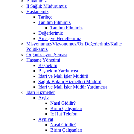
Bakanımız
İl Sağlık Müdürümüz
Hastanemiz
Tarihçe
Tanıtım Filmimiz
Tanıtım Filmimiz
Değerlerimiz
Amaç ve Hedeflerimiz
Misyonumuz/Vizyonumuz/Öz Değerlerimiz/Kalite
Politikamız
Organizasyon Şeması
Hastane Yönetimi
Başhekim
Başhekim Yardımcısı
İdari ve Mali İşler Müdürü
Sağlık Bakım Hizmetleri Müdürü
İdari ve Mali İşler Müdür Yardımcısı
İdari Hizmetler
Arşiv
Nasıl Gidilir?
Birim Çalışanları
İç Hat Telefon
Ayniyat
Nasıl Gidilir?
Birim Çalışanları