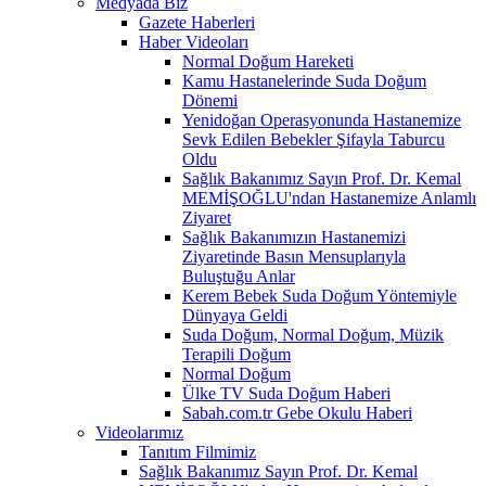
Medyada Biz
Gazete Haberleri
Haber Videoları
Normal Doğum Hareketi
Kamu Hastanelerinde Suda Doğum
Dönemi
Yenidoğan Operasyonunda Hastanemize
Sevk Edilen Bebekler Şifayla Taburcu
Oldu
Sağlık Bakanımız Sayın Prof. Dr. Kemal
MEMİŞOĞLU'ndan Hastanemize Anlamlı
Ziyaret
Sağlık Bakanımızın Hastanemizi
Ziyaretinde Basın Mensuplarıyla
Buluştuğu Anlar
Kerem Bebek Suda Doğum Yöntemiyle
Dünyaya Geldi
Suda Doğum, Normal Doğum, Müzik
Terapili Doğum
Normal Doğum
Ülke TV Suda Doğum Haberi
Sabah.com.tr Gebe Okulu Haberi
Videolarımız
Tanıtım Filmimiz
Sağlık Bakanımız Sayın Prof. Dr. Kemal