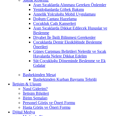
Sağlık Köşemiz
Aşırı Sıcaklarda Alınması Gereken Önlemler
Yenidoğanlarda Göbek Bakımı
Annelik Yolculuğu Mobil Uygulaması
Doğum Çantası Hazırlama
Çocukluk Çağı Kanserleri
Aşırı Sıcaklarda Dikkat Edilecek Hususlar ve
Beslenme
Diyabet İle İlgili Bilinmesi Gerekenler
Çocuklarda Demir Eksikliğinde Beslenme
Önerileri
Güneş Çarpması Belirtileri Nelerdir ve Sıcak
Havalarda Nelere Dikkat Edelim
Süt Çocukluğu Döneminde Beslenme ve Ek
Gıdalar
Başhekimden Mesaj
Başhekimden Kurban Bayramı Tebriği
İletişim & Ulaşım
Nasıl Giderim?
İletişim Bilgileri
Birim Şemaları
Personel Görüş ve Öneri Formu
Hasta Görüş ve Öneri Formu
Dijital Medya