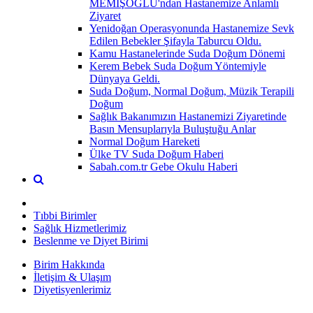
MEMİŞOĞLU'ndan Hastanemize Anlamlı
Ziyaret
Yenidoğan Operasyonunda Hastanemize Sevk
Edilen Bebekler Şifayla Taburcu Oldu.
Kamu Hastanelerinde Suda Doğum Dönemi
Kerem Bebek Suda Doğum Yöntemiyle
Dünyaya Geldi.
Suda Doğum, Normal Doğum, Müzik Terapili
Doğum
Sağlık Bakanımızın Hastanemizi Ziyaretinde
Basın Mensuplarıyla Buluştuğu Anlar
Normal Doğum Hareketi
Ülke TV Suda Doğum Haberi
Sabah.com.tr Gebe Okulu Haberi
Tıbbi Birimler
Sağlık Hizmetlerimiz
Beslenme ve Diyet Birimi
Birim Hakkında
İletişim & Ulaşım
Diyetisyenlerimiz