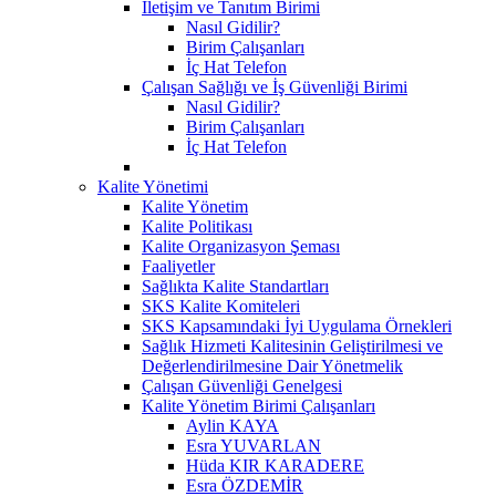
İletişim ve Tanıtım Birimi
Nasıl Gidilir?
Birim Çalışanları
İç Hat Telefon
Çalışan Sağlığı ve İş Güvenliği Birimi
Nasıl Gidilir?
Birim Çalışanları
İç Hat Telefon
Kalite Yönetimi
Kalite Yönetim
Kalite Politikası
Kalite Organizasyon Şeması
Faaliyetler
Sağlıkta Kalite Standartları
SKS Kalite Komiteleri
SKS Kapsamındaki İyi Uygulama Örnekleri
Sağlık Hizmeti Kalitesinin Geliştirilmesi ve
Değerlendirilmesine Dair Yönetmelik
Çalışan Güvenliği Genelgesi
Kalite Yönetim Birimi Çalışanları
Aylin KAYA
Esra YUVARLAN
Hüda KIR KARADERE
Esra ÖZDEMİR