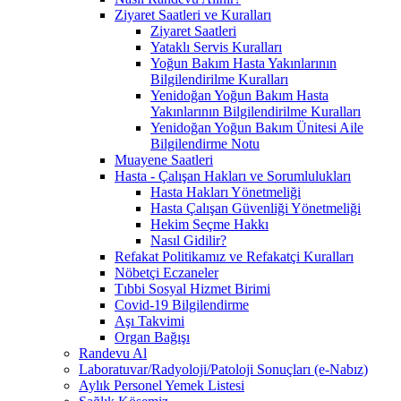
Ziyaret Saatleri ve Kuralları
Ziyaret Saatleri
Yataklı Servis Kuralları
Yoğun Bakım Hasta Yakınlarının
Bilgilendirilme Kuralları
Yenidoğan Yoğun Bakım Hasta
Yakınlarının Bilgilendirilme Kuralları
Yenidoğan Yoğun Bakım Ünitesi Aile
Bilgilendirme Notu
Muayene Saatleri
Hasta - Çalışan Hakları ve Sorumlulukları
Hasta Hakları Yönetmeliği
Hasta Çalışan Güvenliği Yönetmeliği
Hekim Seçme Hakkı
Nasıl Gidilir?
Refakat Politikamız ve Refakatçi Kuralları
Nöbetçi Eczaneler
Tıbbi Sosyal Hizmet Birimi
Covid-19 Bilgilendirme
Aşı Takvimi
Organ Bağışı
Randevu Al
Laboratuvar/Radyoloji/Patoloji Sonuçları (e-Nabız)
Aylık Personel Yemek Listesi