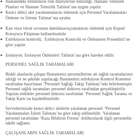
Hastanedeki bölümlerin risk düzeylerine temizliği, Hastane Temizlik
Planları ve
Hastane Temizlik Talimat’ı
na uygun yapılır.
Kesici delici alet yaralanmalarını önlemek için
Personel Yaralanmaları
Önleme ve İzleme Talimat’
ına uyulur.
Kan veya vücut sıvısının damlama/sıçramalarını önlemek için Kişisel
Koruyucu Ekipman kullanılmalıdır
Enfeksiyon kontrolü,
Enfeksiyon Kontrolü ve Önlenmesi Prosedürü
’ne
göre yapılır.
İzolasyon;
İzolasyon Önlemleri Talimat
’ına göre hareket edilir.
PERSONEL SAĞLIK TARAMALARI
Riskli alanlarda çalışan Hastanemiz personellerine ait sağlık taramalarının
sıklığı ve ne şekilde yapılacağı Hastanemiz enfeksiyon Kontrol Komitesi
tarafından hazırlanan “
Personel Sağlığı Takip Talimatı
”nda belirlenmiştir.
Personel sağlık taramaları personel doktoru tarafından gerçekleştirilir.
Yapılan tetkikler personel doktoru tarafından ‘
Personel Sağlık Tarama ve
Takip Kartı
’na kaydedilmelidir.
Servislerimizde kesici-delici aletlerle yaralanan personel ‘
Personel
Yaralanmaları İzlem Talimatı
’na göre takip edilmelidir.
Yaralanan
personel tarafından ‘
Kaza Bildirim Formu
’ doldurularak ilgili personelin
takibi sağlanır.
ÇALIŞANLARIN SAĞLIK TARAMALARI