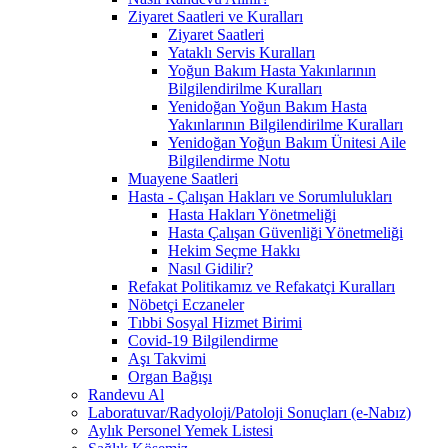
Ziyaret Saatleri ve Kuralları
Ziyaret Saatleri
Yataklı Servis Kuralları
Yoğun Bakım Hasta Yakınlarının
Bilgilendirilme Kuralları
Yenidoğan Yoğun Bakım Hasta
Yakınlarının Bilgilendirilme Kuralları
Yenidoğan Yoğun Bakım Ünitesi Aile
Bilgilendirme Notu
Muayene Saatleri
Hasta - Çalışan Hakları ve Sorumlulukları
Hasta Hakları Yönetmeliği
Hasta Çalışan Güvenliği Yönetmeliği
Hekim Seçme Hakkı
Nasıl Gidilir?
Refakat Politikamız ve Refakatçi Kuralları
Nöbetçi Eczaneler
Tıbbi Sosyal Hizmet Birimi
Covid-19 Bilgilendirme
Aşı Takvimi
Organ Bağışı
Randevu Al
Laboratuvar/Radyoloji/Patoloji Sonuçları (e-Nabız)
Aylık Personel Yemek Listesi