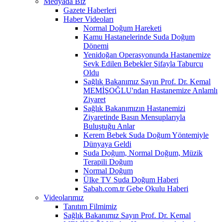
Medyada Biz
Gazete Haberleri
Haber Videoları
Normal Doğum Hareketi
Kamu Hastanelerinde Suda Doğum
Dönemi
Yenidoğan Operasyonunda Hastanemize
Sevk Edilen Bebekler Şifayla Taburcu
Oldu
Sağlık Bakanımız Sayın Prof. Dr. Kemal
MEMİŞOĞLU'ndan Hastanemize Anlamlı
Ziyaret
Sağlık Bakanımızın Hastanemizi
Ziyaretinde Basın Mensuplarıyla
Buluştuğu Anlar
Kerem Bebek Suda Doğum Yöntemiyle
Dünyaya Geldi
Suda Doğum, Normal Doğum, Müzik
Terapili Doğum
Normal Doğum
Ülke TV Suda Doğum Haberi
Sabah.com.tr Gebe Okulu Haberi
Videolarımız
Tanıtım Filmimiz
Sağlık Bakanımız Sayın Prof. Dr. Kemal