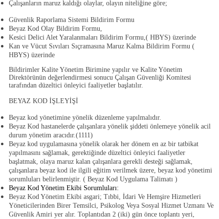
Çalışanların maruz kaldığı olaylar, olayın niteliğine göre;
Güvenlik Raporlama Sistemi Bildirim Formu
Beyaz Kod Olay Bildirim Formu
,
Kesici Delici Alet Yaralanmaları Bildirim Formu
,( HBYS) üzerinde
Kan ve Vücut Sıvıları Sıçramasına Maruz Kalma Bildirim Formu
(
HBYS) üzerinde
Bildirimler Kalite Yönetim Birimine yapılır ve Kalite Yönetim
Direktörünün değerlendirmesi sonucu Çalışan Güvenliği Komitesi
tarafından düzeltici önleyici faaliyetler başlatılır.
BEYAZ KOD İŞLEYİŞİ
Beyaz kod yönetimine yönelik düzenleme yapılmalıdır.
Beyaz Kod hastanelerde çalışanlara yönelik şiddeti önlemeye yönelik acil
durum yönetim aracıdır.(1111)
Beyaz kod uygulamasına yönelik olarak her dönem en az bir tatbikat
yapılmasını sağlamak, gerektiğinde düzeltici önleyici faaliyetler
başlatmak, olaya maruz kalan çalışanlara gerekli desteği sağlamak,
çalışanlara beyaz kod ile ilgili eğitim verilmek üzere, beyaz kod yönetimi
sorumluları belirlenmiştir. (
Beyaz Kod Uygulama Talimatı
)
Beyaz Kod Yönetim Ekibi Sorumluları:
Beyaz Kod Yönetim Ekibi asgari; Tıbbi, İdari Ve Hemşire Hizmetleri
Yöneticilerinden Birer Temsilci, Psikolog Veya Sosyal Hizmet Uzmanı Ve
Güvenlik Amiri yer alır. Toplantıdan 2 (iki) gün önce toplantı yeri,