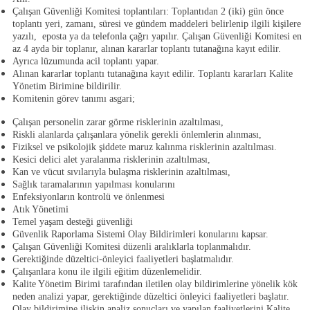
Çalışan Güvenliği Komitesi toplantıları:
Toplantıdan 2 (iki) gün önce
toplantı yeri, zamanı, süresi ve gündem maddeleri belirlenip ilgili kişilere
yazılı, eposta ya da telefonla çağrı yapılır. Çalışan Güvenliği Komitesi en
az 4 ayda bir toplanır, alınan kararlar toplantı tutanağına kayıt edilir.
Ayrıca lüzumunda acil toplantı yapar.
Alınan kararlar toplantı tutanağına kayıt edilir. Toplantı kararları Kalite
Yönetim Birimine bildirilir.
Komitenin görev tanımı asgari
;
Çalışan personelin zarar görme risklerinin azaltılması,
Riskli alanlarda çalışanlara yönelik gerekli önlemlerin alınması,
Fiziksel ve psikolojik şiddete maruz kalınma risklerinin azaltılması.
Kesici delici alet yaralanma risklerinin azaltılması,
Kan ve vücut sıvılarıyla bulaşma risklerinin azaltılması,
Sağlık taramalarının yapılması konularını
Enfeksiyonların kontrolü ve önlenmesi
Atık Yönetimi
Temel yaşam desteği güvenliği
Güvenlik Raporlama Sistemi Olay Bildirimleri
konularını kapsar.
Çalışan Güvenliği Komitesi düzenli aralıklarla toplanmalıdır.
Gerektiğinde düzeltici-önleyici faaliyetleri başlatmalıdır.
Çalışanlara konu ile ilgili eğitim düzenlemelidir.
Kalite Yönetim Birimi tarafından iletilen olay bildirimlerine yönelik kök
neden analizi yapar, gerektiğinde düzeltici önleyici faaliyetleri başlatır.
Olay bildirimine ilişkin analiz sonuçları ve yapılan faaliyetlerini Kalite