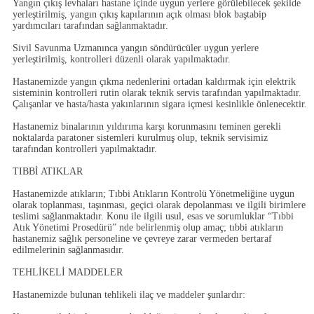
Yangın çıkış levhaları hastane içinde uygun yerlere görülebilecek şekilde
yerleştirilmiş, yangın çıkış kapılarının açık olması blok baştabip
yardımcıları tarafından sağlanmaktadır.
Sivil Savunma Uzmanınca yangın söndürücüler uygun yerlere
yerleştirilmiş, kontrolleri düzenli olarak yapılmaktadır.
Hastanemizde yangın çıkma nedenlerini ortadan kaldırmak için elektrik
sisteminin kontrolleri rutin olarak teknik servis tarafından yapılmaktadır.
Çalışanlar ve hasta/hasta yakınlarının sigara içmesi kesinlikle önlenecektir.
Hastanemiz binalarının yıldırıma karşı korunmasını teminen gerekli
noktalarda paratoner sistemleri kurulmuş olup, teknik servisimiz
tarafından kontrolleri yapılmaktadır.
TIBBİ ATIKLAR
Hastanemizde atıkların; Tıbbi Atıkların Kontrolü Yönetmeliğine uygun
olarak toplanması, taşınması, geçici olarak depolanması ve ilgili birimlere
teslimi sağlanmaktadır. Konu ile ilgili usul, esas ve sorumluklar “
Tıbbi
Atık Yönetimi Prosedürü
” nde belirlenmiş olup amaç; tıbbi atıkların
hastanemiz sağlık personeline ve çevreye zarar vermeden bertaraf
edilmelerinin sağlanmasıdır.
TEHLİKELİ MADDELER
Hastanemizde bulunan tehlikeli ilaç ve maddeler şunlardır: