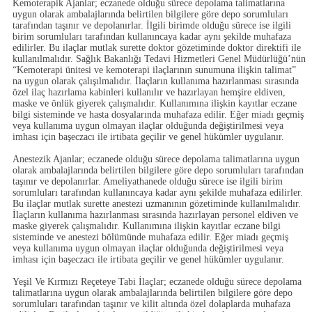
Kemoterapik Ajanlar;
eczanede olduğu sürece depolama talimatlarına
uygun olarak ambalajlarında belirtilen bilgilere göre depo sorumluları
tarafından taşınır ve depolanırlar. İlgili birimde olduğu sürece ise ilgili
birim sorumluları tarafından kullanıncaya kadar aynı şekilde muhafaza
edilirler. Bu ilaçlar mutlak surette doktor gözetiminde doktor direktifi ile
kullanılmalıdır. Sağlık Bakanlığı Tedavi Hizmetleri Genel Müdürlüğü’nün
“
Kemoterapi ünitesi ve kemoterapi ilaçlarının sunumuna ilişkin talimat
”
na uygun olarak çalışılmalıdır. İlaçların kullanıma hazırlanması sırasında
özel ilaç hazırlama kabinleri kullanılır ve hazırlayan hemşire eldiven,
maske ve önlük giyerek çalışmalıdır. Kullanımına ilişkin kayıtlar eczane
bilgi sisteminde ve hasta dosyalarında muhafaza edilir. Eğer miadı geçmiş
veya kullanıma uygun olmayan ilaçlar olduğunda değiştirilmesi veya
imhası için başeczacı ile irtibata geçilir ve genel hükümler uygulanır.
Anestezik Ajanlar;
eczanede olduğu sürece depolama talimatlarına uygun
olarak ambalajlarında belirtilen bilgilere göre depo sorumluları tarafından
taşınır ve depolanırlar. Ameliyathanede olduğu sürece ise ilgili birim
sorumluları tarafından kullanıncaya kadar aynı şekilde muhafaza edilirler.
Bu ilaçlar mutlak surette anestezi uzmanının gözetiminde kullanılmalıdır.
İlaçların kullanıma hazırlanması sırasında hazırlayan personel eldiven ve
maske giyerek çalışmalıdır. Kullanımına ilişkin kayıtlar eczane bilgi
sisteminde ve anestezi bölümünde muhafaza edilir. Eğer miadı geçmiş
veya kullanıma uygun olmayan ilaçlar olduğunda değiştirilmesi veya
imhası için başeczacı ile irtibata geçilir ve genel hükümler uygulanır.
Yeşil Ve Kırmızı Reçeteye Tabi İlaçlar;
eczanede olduğu sürece depolama
talimatlarına uygun olarak ambalajlarında belirtilen bilgilere göre depo
sorumluları tarafından taşınır ve kilit altında özel dolaplarda muhafaza