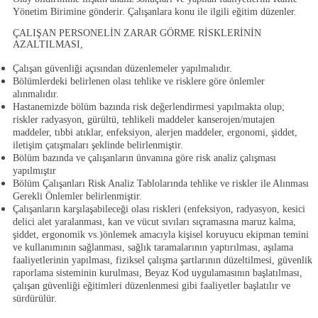
Yönetim Birimine gönderir. Çalışanlara konu ile ilgili eğitim düzenler.
ÇALIŞAN PERSONELİN ZARAR GÖRME RİSKLERİNİN
AZALTILMASI,
Çalışan güvenliği açısından düzenlemeler yapılmalıdır.
Bölümlerdeki belirlenen olası tehlike ve risklere göre önlemler
alınmalıdır.
Hastanemizde bölüm bazında risk değerlendirmesi yapılmakta olup;
riskler radyasyon, gürültü, tehlikeli maddeler kanserojen/mutajen
maddeler, tıbbi atıklar, enfeksiyon, alerjen maddeler, ergonomi, şiddet,
iletişim çatışmaları şeklinde belirlenmiştir.
Bölüm bazında ve çalışanların ünvanına göre risk analiz çalışması
yapılmıştır
Bölüm Çalışanları Risk Analiz Tablolarında tehlike ve riskler ile Alınması
Gerekli Önlemler belirlenmiştir.
Çalışanların karşılaşabileceği olası riskleri (enfeksiyon, radyasyon, kesici
delici alet yaralanması, kan ve vücut sıvıları sıçramasına maruz kalma,
şiddet, ergonomik vs.)önlemek amacıyla kişisel koruyucu ekipman temini
ve kullanımının sağlanması, sağlık taramalarının yaptırılması, aşılama
faaliyetlerinin yapılması, fiziksel çalışma şartlarının düzeltilmesi, güvenlik
raporlama sisteminin kurulması, Beyaz Kod uygulamasının başlatılması,
çalışan güvenliği eğitimleri düzenlenmesi gibi faaliyetler başlatılır ve
sürdürülür.