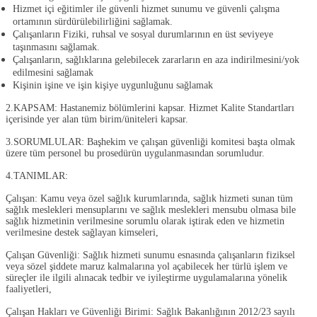
Hizmet içi eğitimler ile güvenli hizmet sunumu ve güvenli çalışma
ortamının sürdürülebilirliğini sağlamak.
Çalışanların Fiziki, ruhsal ve sosyal durumlarının en üst seviyeye
taşınmasını sağlamak.
Çalışanların, sağlıklarına gelebilecek zararların en aza indirilmesini/yok
edilmesini sağlamak
Kişinin işine ve işin kişiye uygunluğunu sağlamak
2.KAPSAM:
Hastanemiz bölümlerini kapsar. Hizmet Kalite Standartları
içerisinde yer alan tüm birim/üniteleri kapsar.
3.SORUMLULAR:
Başhekim ve çalışan güvenliği komitesi başta olmak
üzere tüm personel bu prosedürün uygulanmasından sorumludur.
4.TANIMLAR:
Çalışan:
Kamu veya özel sağlık kurumlarında, sağlık hizmeti sunan tüm
sağlık meslekleri mensuplarını ve sağlık meslekleri mensubu olmasa bile
sağlık hizmetinin verilmesine sorumlu olarak iştirak eden ve hizmetin
verilmesine destek sağlayan kimseleri,
Çalışan Güvenliği:
Sağlık hizmeti sunumu esnasında çalışanların fiziksel
veya sözel şiddete maruz kalmalarına yol açabilecek her türlü işlem ve
süreçler ile ilgili alınacak tedbir ve iyileştirme uygulamalarına yönelik
faaliyetleri,
Çalışan Hakları ve Güvenliği Birimi:
Sağlık Bakanlığının 2012/23 sayılı