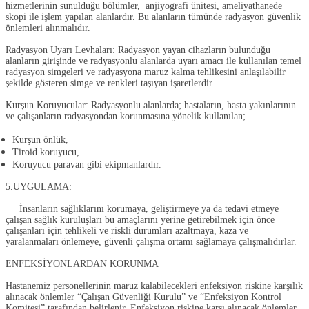
hizmetlerinin sunulduğu bölümler, anjiyografi ünitesi, ameliyathanede
skopi ile işlem yapılan alanlardır. Bu alanların tümünde radyasyon güvenlik
önlemleri alınmalıdır.
Radyasyon Uyarı Levhaları:
Radyasyon yayan cihazların bulunduğu
alanların girişinde ve radyasyonlu alanlarda uyarı amacı ile kullanılan temel
radyasyon simgeleri ve radyasyona maruz kalma tehlikesini anlaşılabilir
şekilde gösteren simge ve renkleri taşıyan işaretlerdir.
Kurşun Koruyucular:
Radyasyonlu alanlarda; hastaların, hasta yakınlarının
ve çalışanların radyasyondan korunmasına yönelik kullanılan;
Kurşun önlük,
Tiroid koruyucu,
Koruyucu paravan gibi ekipmanlardır.
5.UYGULAMA:
İnsanların sağlıklarını korumaya, geliştirmeye ya da tedavi etmeye
çalışan sağlık kuruluşları bu amaçlarını yerine getirebilmek için önce
çalışanları için tehlikeli ve riskli durumları azaltmaya, kaza ve
yaralanmaları önlemeye, güvenli çalışma ortamı sağlamaya çalışmalıdırlar.
ENFEKSİYONLARDAN KORUNMA
Hastanemiz personellerinin maruz kalabilecekleri enfeksiyon riskine karşılık
alınacak önlemler “Çalışan Güvenliği Kurulu” ve “Enfeksiyon Kontrol
Komitesi” tarafından belirlenir. Enfeksiyon riskine karşı alınacak önlemler