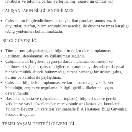
lavabolar ve tutunma barları yerleştirilmiş, asansörün olması vs.)
ÇALIŞANLARIN BİLGİLENDİRİLMESİ
Çalışanların bilgilendirilmesi amacıyla; ilan panoları, anons, yazılı
duyurular, telefon, birim sorumluları aracılığı ile duyuru ve imza karşılığı
tebliğ yöntemleri kullanılmaktadır.
BİLGİ GÜVENLİĞİ
Tüm kurum çalışanlarına, ait bilgilerin doğru olarak toplanması,
iletilmesi, depolanması ve kullanılması sağlanır.
Çalışanlara ait bilgilerin uygun şartlarda muhafaza edilmesini ve
iletilmesini sağlanır, çalışan bilgileri çalışanın onayı dışında ya da yasal
bir yükümlülük altında bulunmadığı sürece herhangi bir üçüncü şahıs,
kurum ve kuruluş ile paylaşılmaz.
Çalışanlar bilgilerinin toplanması ve korunmasında güvenlik, veri
bütünlüğü, erişim ve uygulama ile ilgili gizlilik ilkelerine uygun
davranmalıdır.
Hastanemiz hasta ve çalışanlara ait topladığı bilgileri sadece gerekli
yetkiler ve yasal düzenlemeler çerçevesinde açıklaması vb. konularda
Yıldırım Beyazıt Üniversitesi Yenimahalle E.A.
Hastanesi Bilgi Güvenliği
Prosedürü
uyulur.
TEMEL YAŞAM DESTEĞİ GÜVENLİĞİ