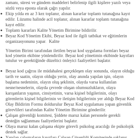
zamanı, süresi ve gündem maddeleri belirlenip ilgili kişilere yazılı veya
sözlü veya eposta olarak çağrı yapılır.
Ekip yılda en az 3 kez toplanır, alınan kararlar toplantı tutanağına kayıt
edilir. Lüzumu halinde acil toplanır, alınan kararlar toplantı tutanağına
kayıt edilir.
Toplantı kararları Kalite Yönetim Birimine bildirilir.
Beyaz Kod Yönetim Ekibi, Beyaz kod ile ilgili tatbikat ve eğitimlerin
organizasyonunu yapar. Kalite
Yönetim Birimi tarafından iletilen beyaz kod uygulama formları beyaz
kod yönetin ekibine yönlendirilir. Beyaz kod yönetimin ekibinde kayıtları
tutulur ve gerektiğinde düzeltici önleyici faaliyetleri başlatır.
Beyaz kod çağrısı ile müdahalesi gerçekleşen olay sonunda, olayın olduğu
tarih ve saatin, olayın olduğu yerin, olay anında yapılan işin, olayın
başlama nedeninin, olayın oluş şeklinin, olayda varsa kullanılan
nesne/nesnelerin, olayda çevrede oluşan olumsuzlukların, olaya
karışanların yaşının, cinsiyetinin, varsa kişisel bilgilerinin, olayı
görenlerin kişisel bilgilerinin ve iletişim bilgilerinin yer aldığı
Beyaz Kod
Olay Bildirim Formu
doldurulur Beyaz Kod uygulaması yapan güvenlik
görevlileri tarafından Kalite Yönetim Birimine gönderilir.
Çalışan güvenliği komitesi, Şiddete maruz kalan personele gerekli
desteğin sağlanması faaliyetlerini başlatır.
Olaya maruz kalan çalışana ekipte görevli psikolog aracılığı ile psikolojik
destek sağlar.
Yapılan çalışmaların kayıtları Çalışan Güvenliği Komitesinde saklanır.