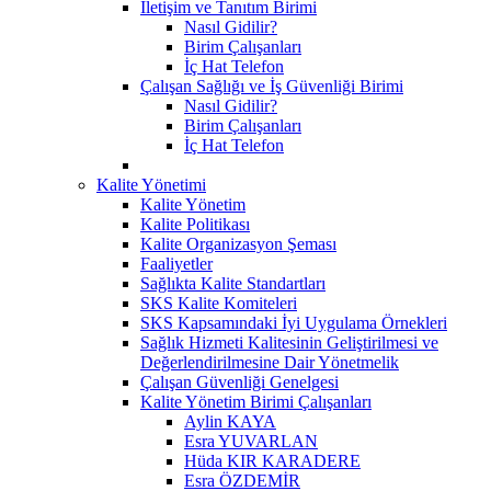
İletişim ve Tanıtım Birimi
Nasıl Gidilir?
Birim Çalışanları
İç Hat Telefon
Çalışan Sağlığı ve İş Güvenliği Birimi
Nasıl Gidilir?
Birim Çalışanları
İç Hat Telefon
Kalite Yönetimi
Kalite Yönetim
Kalite Politikası
Kalite Organizasyon Şeması
Faaliyetler
Sağlıkta Kalite Standartları
SKS Kalite Komiteleri
SKS Kapsamındaki İyi Uygulama Örnekleri
Sağlık Hizmeti Kalitesinin Geliştirilmesi ve
Değerlendirilmesine Dair Yönetmelik
Çalışan Güvenliği Genelgesi
Kalite Yönetim Birimi Çalışanları
Aylin KAYA
Esra YUVARLAN
Hüda KIR KARADERE
Esra ÖZDEMİR