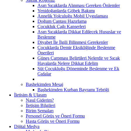
Sağlık Köşemiz
Aşırı Sıcaklarda Alınması Gereken Önlemler
Yenidoğanlarda Göbek Bakımı
Annelik Yolculuğu Mobil Uygulaması
Doğum Çantası Hazırlama
Çocukluk Çağı Kanserleri
Aşırı Sıcaklarda Dikkat Edilecek Hususlar ve
Beslenme
Diyabet İle İlgili Bilinmesi Gerekenler
Çocuklarda Demir Eksikliğinde Beslenme
Önerileri
Güneş Çarpması Belirtileri Nelerdir ve Sıcak
Havalarda Nelere Dikkat Edelim
Süt Çocukluğu Döneminde Beslenme ve Ek
Gıdalar
Başhekimden Mesaj
Başhekimden Kurban Bayramı Tebriği
İletişim & Ulaşım
Nasıl Giderim?
İletişim Bilgileri
Birim Şemaları
Personel Görüş ve Öneri Formu
Hasta Görüş ve Öneri Formu
Dijital Medya