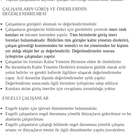
ÇALIŞANLARIN GÖRÜŞ VE ÖNERİLERİNİN
DEĞERLENDİRİLMESİ
Çalışanların görüşleri alınmalı ve değerlendirilmelidir.
Çalışanların görüşlerini bildirmeleri için görülebilir yerlerde
öneri istek
kutuları ve
intranet üzerinden yapılır.
Tüm birimlerde görüş öneri
formları bulunmaktadır
.
Bildirilen tüm görüşler kalite yönetim direktörü,
çalışan güvenliği komitesinden bir temsilci ve üst yönetimden bir kişinin
yer aldığı ekiple her ay değerlendirilir. Değerlendirmeler sonrası
iyileştirme çalışmaları yapılır.
Çalışanlar bu formları Kalite Yönetim Birimine elden de iletebilirler.
Bu durumlarda Kalite Yönetim Direktörü konuların günlük olarak acili
yetini belirler ve gerekli hallerde ilgililere ulaşarak değerlendirmeler
yapar. Acil durumlar dışında değerlendirmeler aylık yapılır.
Değerlendirme sonucunda ilgili birimlere iyileştirme talep ediliyor.
Kutulara atılan görüş öneriler için cevaplama zorunluluğu yoktur.
ENGELLİ ÇALIŞANLAR
Engelli kişiler için işlevsel düzenlemeler bulunmalıdır.
Engelli çalışanların engel durumuna yönelik ihtiyaçların giderilmesi ve bu
alanlarda çalıştırılması
Engelli çalışanların çalıştığı bölümde engel durumuna yönelik çalışma
ortamı ve ihtiyaçların temini ile ilgili düzenlemeler yapılır.(tuvaletlere,