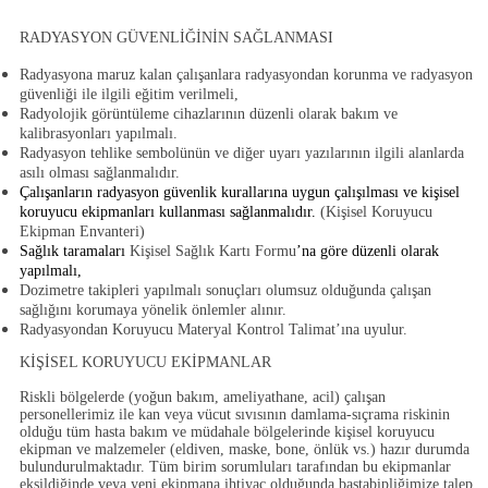
RADYASYON GÜVENLİĞİNİN SAĞLANMASI
Radyasyona maruz kalan çalışanlara radyasyondan korunma ve radyasyon
güvenliği ile ilgili eğitim verilmeli,
Radyolojik görüntüleme cihazlarının düzenli olarak bakım ve
kalibrasyonları yapılmalı.
Radyasyon tehlike sembolünün ve diğer uyarı yazılarının ilgili alanlarda
asılı olması sağlanmalıdır.
Çalışanların radyasyon güvenlik kurallarına uygun çalışılması ve kişisel
koruyucu ekipmanları kullanması sağlanmalıdır.
(
Kişisel Koruyucu
Ekipman Envanteri
)
Sağlık taramaları
Kişisel Sağlık Kartı Formu
’na göre düzenli olarak
yapılmalı,
Dozimetre takipleri yapılmalı sonuçları olumsuz olduğunda çalışan
sağlığını korumaya yönelik önlemler alınır.
Radyasyondan Koruyucu Materyal Kontrol Talimat’ına uyulur.
KİŞİSEL KORUYUCU EKİPMANLAR
Riskli bölgelerde (yoğun bakım, ameliyathane, acil) çalışan
personellerimiz ile kan veya vücut sıvısının damlama-sıçrama riskinin
olduğu tüm hasta bakım ve müdahale bölgelerinde kişisel koruyucu
ekipman ve malzemeler (eldiven, maske, bone, önlük vs.) hazır durumda
bulundurulmaktadır. Tüm birim sorumluları tarafından bu ekipmanlar
eksildiğinde veya yeni ekipmana ihtiyaç olduğunda baştabipliğimize talep