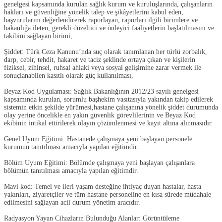
genelgesi kapsamında kurulan sağlık kurum ve kuruluşlarında, çalışanların
hakları ve güvenliğine yönelik talep ve şikâyetlerini kabul eden,
başvurularını değerlendirerek raporlayan, raporları ilgili birimlere ve
bakanlığa ileten, gerekli düzeltici ve önleyici faaliyetlerin başlatılmasını ve
takibini sağlayan birimi,
Şiddet:
Türk Ceza Kanunu’nda suç olarak tanımlanan her türlü zorbalık,
darp, cebir, tehdit, hakaret ve taciz şeklinde ortaya çıkan ve kişilerin
fiziksel, zihinsel, ruhsal ahlaki veya sosyal gelişimine zarar vermek ile
sonuçlanabilen kasıtlı olarak güç kullanılması,
Beyaz Kod Uygulaması:
Sağlık Bakanlığının 2012/23 sayılı genelgesi
kapsamında kurulan, sorumlu başhekim vasıtasıyla yakından takip edilerek
sistemin etkin şekilde yürümesi,hastane çalışanına yönelik şiddet durumunda
olay yerine öncelikle en yakın güvenlik görevlilerinin ve Beyaz Kod
ekibinin intikal ettirilerek olayın çözümlenmesi ve kayıt altına alınmasıdır.
Genel Uyum Eğitimi:
Hastanede çalışmaya yeni başlayan personele
kurumun tanıtılması amacıyla yapılan eğitimdir.
Bölüm Uyum Eğitimi:
Bölümde çalışmaya yeni başlayan çalışanlara
bölümün tanıtılması amacıyla yapılan eğitimdir.
Mavi kod:
Temel ve ileri yaşam desteğine ihtiyaç duyan hastalar, hasta
yakınları, ziyaretçiler ve tüm hastane personeline en kısa sürede müdahale
edilmesini sağlayan acil durum yönetim aracıdır.
Radyasyon Yayan Cihazların Bulunduğu Alanlar:
Görüntüleme