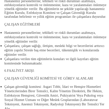
Hastanemiz personellerine; tehlikeli ve riskli durumları azaltmaya,
enfeksiyonların kontrolü ve önlenmesine, kaza ve yaralanmaları önlemeye
yönelik eğitimler verilir. Bu eğitimlerin ne şekilde yapılacağı hastanemiz
Eğitim Kurulu, Enfeksiyon Komitesi ve Çalışan Güvenliği Kurulu
tarafından belirlenir ve yıllık eğitim programları ile çalışanlara duyurulur.
ÇALIŞAN EĞİTİMLERİ
Hastanemiz personellerine;
tehlikeli ve riskli durumları azaltmaya,
enfeksiyonların kontrolü ve önlenmesine, kaza ve yaralanmaları önlemeye
yönelik eğitimler verilir.
Çalışanlara, çalışan sağlığı, iletişim, mesleki bilgi ve becerilerini arttırıcı
eğitim yapılır.Stresle baş etme becerileri, tükenmişlik vs konularında
eğitimler verilir.
Çalışanlara verilen tüm eğitimlerin konuları ve ilgili kayıtları eğitim
komitesinde bulunmaktadır.
6.FAALİYET AKIŞI:
ÇALIŞAN GÜVENLİĞİ KOMİTESİ VE GÖREV ALANLARI
Çalışan güvenliği komitesi:
Asgari Tıbbi, İdari ve Hemşire Hizmetleri
Yöneticilerinden Birer Temsilci, Kalite Yönetim Direktörü, Bir Hekim,
Enfeksiyon Hemşiresi, Güvenlik Amiri, Psikiyatrist Veya Psikolog veya
Sosyal Hizmet Uzmanı ve Diğer Meslek Gruplarından (Laboratuvar
Teknisyeni, Anestezi Teknisyeni, Radyoloji Teknisyeni) Bir Temsilci Yer
Alır.