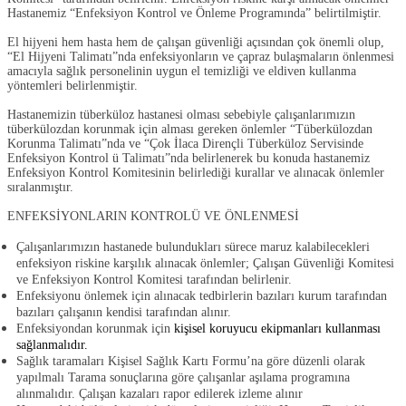
Hastanemiz “
Enfeksiyon Kontrol ve Önleme Programında
” belirtilmiştir.
El hijyeni hem hasta hem de çalışan güvenliği açısından çok önemli olup,
“
El Hijyeni Talimatı
”nda enfeksiyonların ve çapraz bulaşmaların önlenmesi
amacıyla sağlık personelinin uygun el temizliği ve eldiven kullanma
yöntemleri belirlenmiştir.
Hastanemizin tüberküloz hastanesi olması sebebiyle çalışanlarımızın
tüberkülozdan korunmak için alması gereken önlemler “
Tüberkülozdan
Korunma Talimatı
”nda ve “
Çok İlaca Dirençli Tüberküloz Servisinde
Enfeksiyon Kontrol ü Talimatı
”nda belirlenerek bu konuda hastanemiz
Enfeksiyon Kontrol Komitesinin belirlediği kurallar ve alınacak önlemler
sıralanmıştır.
ENFEKSİYONLARIN KONTROLÜ VE ÖNLENMESİ
Çalışanlarımızın hastanede bulundukları sürece maruz kalabilecekleri
enfeksiyon riskine karşılık alınacak önlemler; Çalışan Güvenliği Komitesi
ve Enfeksiyon Kontrol Komitesi tarafından belirlenir.
Enfeksiyonu önlemek için alınacak tedbirlerin bazıları kurum tarafından
bazıları çalışanın kendisi tarafından alınır.
Enfeksiyondan korunmak için
kişisel koruyucu ekipmanları kullanması
sağlanmalıdır.
Sağlık taramaları
Kişisel Sağlık Kartı Formu
’na göre düzenli olarak
yapılmalı Tarama sonuçlarına göre çalışanlar aşılama programına
alınmalıdır. Çalışan kazaları rapor edilerek izleme alınır