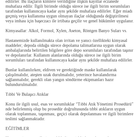
edilirler. Bu ilaçların kimlere verildiğine ilişkin kayıtlar eczanede
muhafaza edilir. İlgili birimde olduğu sürece ise ilgili birim sorumluları
tarafından kullanıncaya kadar aynı şekilde muhafaza edilirler. Eğer miadı
geçmiş veya kullanıma uygun olmayan ilaçlar olduğunda değiştirilmesi
veya imhası için başeczacı ile irtibata geçilir ve genel hükümler uygulanır.
Kimyasallar: Alkol, Formol, Xylen, Aseton, Röntgen Banyo Suları vs.
Hastanemizde kullanılmakta olan irritan ve yanıcı özellikteki kimyasal
maddeler; depoda olduğu sürece depolama talimatlarına uygun olarak
ambalajlarında belirtilen bilgilere göre depo sorumluları tarafından taşınır
ve depolanırlar. Kullanım alanlarında olduğu sürece ise ilgili birim
sorumluları tarafından kullanıncaya kadar aynı şekilde muhafaza edilirler.
Bunlar kullanılırken; eldiven ve gerektiğinde maske kullanılarak
çalışılmalıdır, ateşten uzak durulmalıdır, yeterince havalandırma
sağlanmalıdır, gerekli olan yangın söndürme ekipmanları hazır
bulundurulmalıdır.
Tıbbi Ve Bulaşıcı Atıklar
Konu ile ilgili usul, esas ve sorumluklar “Tıbbi Atık Yönetimi Prosedürü”
nde belirlenmiş olup bu prosedür doğrultusunda tıbbi atıkların uygun
olarak toplanması, taşınması, geçici olarak depolanması ve ilgili birimlere
teslimi sağlanmaktadır.
EĞİTİMLER