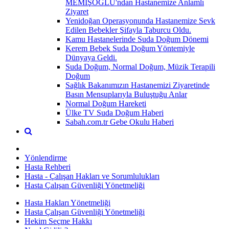
MEMİŞOĞLU'ndan Hastanemize Anlamlı
Ziyaret
Yenidoğan Operasyonunda Hastanemize Sevk
Edilen Bebekler Şifayla Taburcu Oldu.
Kamu Hastanelerinde Suda Doğum Dönemi
Kerem Bebek Suda Doğum Yöntemiyle
Dünyaya Geldi.
Suda Doğum, Normal Doğum, Müzik Terapili
Doğum
Sağlık Bakanımızın Hastanemizi Ziyaretinde
Basın Mensuplarıyla Buluştuğu Anlar
Normal Doğum Hareketi
Ülke TV Suda Doğum Haberi
Sabah.com.tr Gebe Okulu Haberi
Yönlendirme
Hasta Rehberi
Hasta - Çalışan Hakları ve Sorumlulukları
Hasta Çalışan Güvenliği Yönetmeliği
Hasta Hakları Yönetmeliği
Hasta Çalışan Güvenliği Yönetmeliği
Hekim Seçme Hakkı