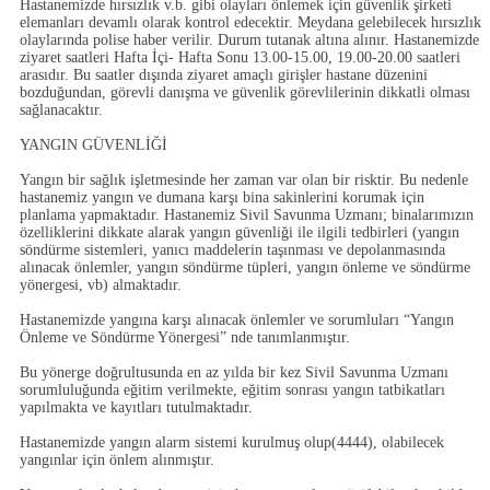
Hastanemizde hırsızlık v.b. gibi olayları önlemek için güvenlik şirketi
elemanları devamlı olarak kontrol edecektir. Meydana gelebilecek hırsızlık
olaylarında polise haber verilir. Durum tutanak altına alınır. Hastanemizde
ziyaret saatleri
Hafta İçi- Hafta Sonu 13.00-15.00
,
19.00-20.00
saatleri
arasıdır. Bu saatler dışında ziyaret amaçlı girişler hastane düzenini
bozduğundan, görevli danışma ve güvenlik görevlilerinin dikkatli olması
sağlanacaktır.
YANGIN GÜVENLİĞİ
Yangın bir sağlık işletmesinde her zaman var olan bir risktir. Bu nedenle
hastanemiz yangın ve dumana karşı bina sakinlerini korumak için
planlama yapmaktadır. Hastanemiz Sivil Savunma Uzmanı; binalarımızın
özelliklerini dikkate alarak yangın güvenliği ile ilgili tedbirleri (yangın
söndürme sistemleri, yanıcı maddelerin taşınması ve depolanmasında
alınacak önlemler, yangın söndürme tüpleri, yangın önleme ve söndürme
yönergesi, vb) almaktadır.
Hastanemizde yangına karşı alınacak önlemler ve sorumluları “Yangın
Önleme ve Söndürme Yönergesi” nde tanımlanmıştır.
Bu yönerge doğrultusunda en az yılda bir kez Sivil Savunma Uzmanı
sorumluluğunda eğitim verilmekte, eğitim sonrası yangın tatbikatları
yapılmakta ve kayıtları tutulmaktadır.
Hastanemizde yangın alarm sistemi kurulmuş olup
(4444),
olabilecek
yangınlar için önlem alınmıştır.