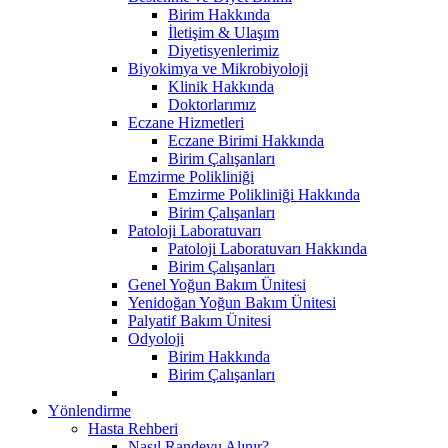
Birim Hakkında
İletişim & Ulaşım
Diyetisyenlerimiz
Biyokimya ve Mikrobiyoloji
Klinik Hakkında
Doktorlarımız
Eczane Hizmetleri
Eczane Birimi Hakkında
Birim Çalışanları
Emzirme Polikliniği
Emzirme Polikliniği Hakkında
Birim Çalışanları
Patoloji Laboratuvarı
Patoloji Laboratuvarı Hakkında
Birim Çalışanları
Genel Yoğun Bakım Ünitesi
Yenidoğan Yoğun Bakım Ünitesi
Palyatif Bakım Ünitesi
Odyoloji
Birim Hakkında
Birim Çalışanları
Yönlendirme
Hasta Rehberi
Nasıl Randevu Alınır?