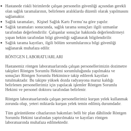
Hastanede riskli birimlerde çalışan personelin güvenliği açısından gerekli
olan sağlık taramalarının, belirlenen aralıklarda düzenli olarak yapılmasını
sağlamaktır.
Sağlık taramaları,
Kişisel Sağlık Kartı Formu
’na göre yapılır.
Sağlık taramaları sonucunda, sağlık tarama sonuçları ilgili uzmanlar
tarafından değerlendirilir. Çalışanlar sonuçlar hakkında değerlendirmeyi
yapan hekim tarafından bilgi güvenliği sağlanarak bilgilendirilir.
Sağlık tarama kayıtları, ilgili bölüm sorumlularınca bilgi güvenliği
sağlanarak muhafaza edilir.
RÖNTGEN LABORATUARLARI
Hastanemiz röntgen laboratuarlarında çalışan personellerimizin dozimetre
takipleri Röntgen Sorumlu Hekimi sorumluluğunda yapılmakta ve
sonuçları Röntgen Sorumlu Hekimince takip edilerek kayıtları
tutulmaktadır. Bu takipte yüksek dozda radyasyona maruz kaldığı
belirlenen personellerimiz için yapılacak işlemler Röntgen Sorumlu
Hekimi ve personel doktoru tarafından belirlenir.
Röntgen laboratuarlarında çalışan personellerimiz kurşun yelek kullanmak
zorunda olup, yeteri miktarda kurşun yelek temin edilmiş durumdadır.
Tüm görüntüleme cihazlarının bakımları belli bir plan dâhilinde Röntgen
Sorumlu Hekimi tarafından yaptırılmakta ve kayıtları röntgen
laboratuarında muhafaza edilmektedir.