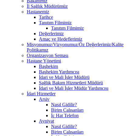
Bakanımız
İl Sağlık Müdürümüz
Hastanemiz
Tarihçe
Tanıtım Filmimiz
Tanıtım Filmimiz
Değerlerimiz
Amaç ve Hedeflerimiz
Misyonumuz/Vizyonumuz/Öz Değerlerimiz/Kalite
Politikamız
Organizasyon Şeması
Hastane Yönetimi
Başhekim
Başhekim Yardımcısı
İdari ve Mali İşler Müdürü
Sağlık Bakım Hizmetleri Müdürü
İdari ve Mali İşler Müdür Yardımcısı
İdari Hizmetler
Arşiv
Nasıl Gidilir?
Birim Çalışanları
İç Hat Telefon
Ayniyat
Nasıl Gidilir?
Birim Çalışanları