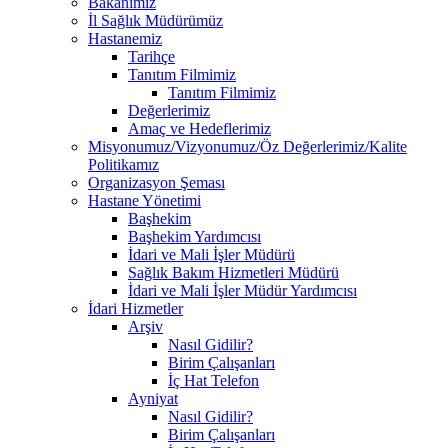
Bakanımız
İl Sağlık Müdürümüz
Hastanemiz
Tarihçe
Tanıtım Filmimiz
Tanıtım Filmimiz
Değerlerimiz
Amaç ve Hedeflerimiz
Misyonumuz/Vizyonumuz/Öz Değerlerimiz/Kalite
Politikamız
Organizasyon Şeması
Hastane Yönetimi
Başhekim
Başhekim Yardımcısı
İdari ve Mali İşler Müdürü
Sağlık Bakım Hizmetleri Müdürü
İdari ve Mali İşler Müdür Yardımcısı
İdari Hizmetler
Arşiv
Nasıl Gidilir?
Birim Çalışanları
İç Hat Telefon
Ayniyat
Nasıl Gidilir?
Birim Çalışanları