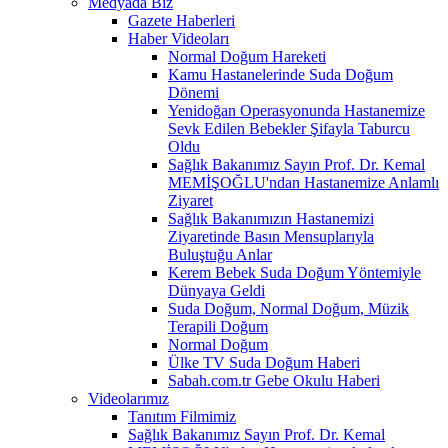
Medyada Biz
Gazete Haberleri
Haber Videoları
Normal Doğum Hareketi
Kamu Hastanelerinde Suda Doğum
Dönemi
Yenidoğan Operasyonunda Hastanemize
Sevk Edilen Bebekler Şifayla Taburcu
Oldu
Sağlık Bakanımız Sayın Prof. Dr. Kemal
MEMİŞOĞLU'ndan Hastanemize Anlamlı
Ziyaret
Sağlık Bakanımızın Hastanemizi
Ziyaretinde Basın Mensuplarıyla
Buluştuğu Anlar
Kerem Bebek Suda Doğum Yöntemiyle
Dünyaya Geldi
Suda Doğum, Normal Doğum, Müzik
Terapili Doğum
Normal Doğum
Ülke TV Suda Doğum Haberi
Sabah.com.tr Gebe Okulu Haberi
Videolarımız
Tanıtım Filmimiz
Sağlık Bakanımız Sayın Prof. Dr. Kemal