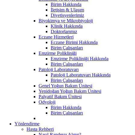
Birim Hakkında
İletişim & Ulaşım
Diyetisyenlerimiz
Biyokimya ve Mikrobiyoloji
Klinik Hakkında
Doktorlarımız
Eczane Hizmetleri
Eczane Birimi Hakkında
Birim Çalışanları
Emzirme Polikliniği
Emzirme Polikliniği Hakkında
Birim Çalışanları
Patoloji Laboratuvarı
Patoloji Laboratuvarı Hakkında
Birim Çalışanları
Genel Yoğun Bakım Ünitesi
Yenidoğan Yoğun Bakım Ünitesi
Palyatif Bakım Ünitesi
Odyoloji
Birim Hakkında
Birim Çalışanları
Yönlendirme
Hasta Rehberi
Nasıl Randevu Alınır?