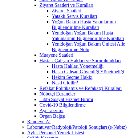
Ziyaret Saatleri ve Kuralları
Ziyaret Saatleri
Yataklı Servis Kuralları
Yoğun Bakım Hasta Yakınlarının
Bilgilendirilme Kuralları
Yenidoğan Yoğun Bakım Hasta
Yakınlarının Bilgilendirilme Kuralları
Yenidoğan Yoğun Bakım Ünitesi Aile
Bilgilendirme Notu
Muayene Saatleri
Hasta - Çalışan Hakları ve Sorumlulukları
Hasta Hakları Yönetmeliği
Hasta Çalışan Güvenliği Yönetmeliği
Hekim Seçme Hakkı
Nasıl Gidilir?
Refakat Politikamız ve Refakatçi Kuralları
Nöbetçi Eczaneler
Tıbbi Sosyal Hizmet Birimi
Covid-19 Bilgilendirme
Aşı Takvimi
Organ Bağışı
Randevu Al
Laboratuvar/Radyoloji/Patoloji Sonuçları (e-Nabız)
Aylık Personel Yemek Listesi