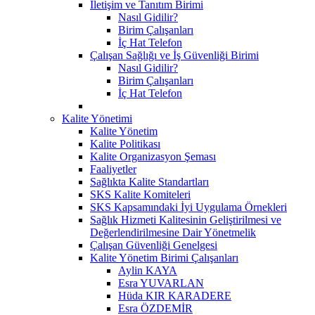
İletişim ve Tanıtım Birimi
Nasıl Gidilir?
Birim Çalışanları
İç Hat Telefon
Çalışan Sağlığı ve İş Güvenliği Birimi
Nasıl Gidilir?
Birim Çalışanları
İç Hat Telefon
Kalite Yönetimi
Kalite Yönetim
Kalite Politikası
Kalite Organizasyon Şeması
Faaliyetler
Sağlıkta Kalite Standartları
SKS Kalite Komiteleri
SKS Kapsamındaki İyi Uygulama Örnekleri
Sağlık Hizmeti Kalitesinin Geliştirilmesi ve
Değerlendirilmesine Dair Yönetmelik
Çalışan Güvenliği Genelgesi
Kalite Yönetim Birimi Çalışanları
Aylin KAYA
Esra YUVARLAN
Hüda KIR KARADERE
Esra ÖZDEMİR