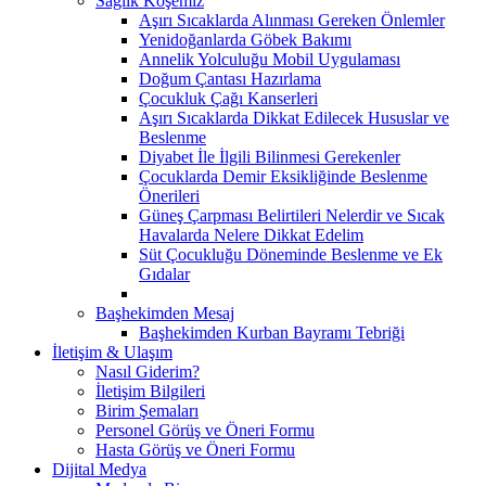
Sağlık Köşemiz
Aşırı Sıcaklarda Alınması Gereken Önlemler
Yenidoğanlarda Göbek Bakımı
Annelik Yolculuğu Mobil Uygulaması
Doğum Çantası Hazırlama
Çocukluk Çağı Kanserleri
Aşırı Sıcaklarda Dikkat Edilecek Hususlar ve
Beslenme
Diyabet İle İlgili Bilinmesi Gerekenler
Çocuklarda Demir Eksikliğinde Beslenme
Önerileri
Güneş Çarpması Belirtileri Nelerdir ve Sıcak
Havalarda Nelere Dikkat Edelim
Süt Çocukluğu Döneminde Beslenme ve Ek
Gıdalar
Başhekimden Mesaj
Başhekimden Kurban Bayramı Tebriği
İletişim & Ulaşım
Nasıl Giderim?
İletişim Bilgileri
Birim Şemaları
Personel Görüş ve Öneri Formu
Hasta Görüş ve Öneri Formu
Dijital Medya