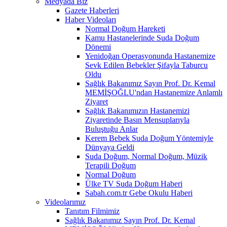
Medyada Biz
Gazete Haberleri
Haber Videoları
Normal Doğum Hareketi
Kamu Hastanelerinde Suda Doğum
Dönemi
Yenidoğan Operasyonunda Hastanemize
Sevk Edilen Bebekler Şifayla Taburcu
Oldu
Sağlık Bakanımız Sayın Prof. Dr. Kemal
MEMİŞOĞLU'ndan Hastanemize Anlamlı
Ziyaret
Sağlık Bakanımızın Hastanemizi
Ziyaretinde Basın Mensuplarıyla
Buluştuğu Anlar
Kerem Bebek Suda Doğum Yöntemiyle
Dünyaya Geldi
Suda Doğum, Normal Doğum, Müzik
Terapili Doğum
Normal Doğum
Ülke TV Suda Doğum Haberi
Sabah.com.tr Gebe Okulu Haberi
Videolarımız
Tanıtım Filmimiz
Sağlık Bakanımız Sayın Prof. Dr. Kemal