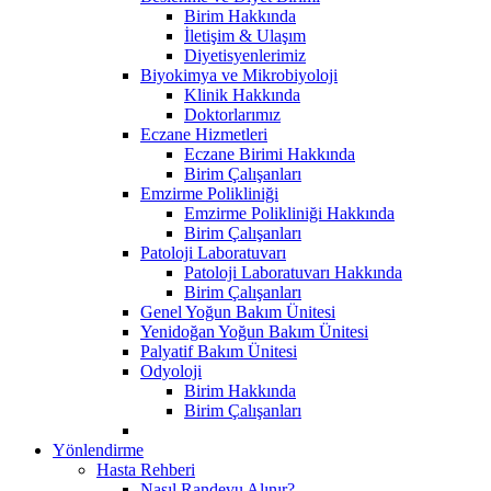
Birim Hakkında
İletişim & Ulaşım
Diyetisyenlerimiz
Biyokimya ve Mikrobiyoloji
Klinik Hakkında
Doktorlarımız
Eczane Hizmetleri
Eczane Birimi Hakkında
Birim Çalışanları
Emzirme Polikliniği
Emzirme Polikliniği Hakkında
Birim Çalışanları
Patoloji Laboratuvarı
Patoloji Laboratuvarı Hakkında
Birim Çalışanları
Genel Yoğun Bakım Ünitesi
Yenidoğan Yoğun Bakım Ünitesi
Palyatif Bakım Ünitesi
Odyoloji
Birim Hakkında
Birim Çalışanları
Yönlendirme
Hasta Rehberi
Nasıl Randevu Alınır?