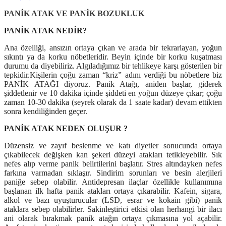
PANİK ATAK VE PANİK BOZUKLUK
PANİK ATAK NEDİR?
Ana özelliği, ansızın ortaya çıkan ve arada bir tekrarlayan, yoğun
sıkıntı ya da korku nöbetleridir.
Beyin içinde bir korku kuşatması
durumu da diyebiliriz. Algıladığımız bir tehlikeye karşı gösterilen bir
tepkidir.
Kişilerin çoğu zaman “kriz” adını verdiği bu nöbetlere biz
PANİK ATAĞI diyoruz. Panik Atağı, aniden başlar, giderek
şiddetlenir ve 10 dakika içinde şiddeti en yoğun düzeye çıkar; çoğu
zaman 10-30 dakika (seyrek olarak da 1 saate kadar) devam ettikten
sonra kendiliğinden geçer.
PANİK ATAK NEDEN OLUŞUR ?
Düzensiz ve zayıf beslenme ve katı diyetler sonucunda ortaya
çıkabilecek değişken kan şekeri düzeyi atakları tetikleyebilir. Sık
nefes alıp verme panik belirtilerini başlatır. Stres altındayken nefes
farkına varmadan sıklaşır. Sindirim sorunları ve besin alerjileri
paniğe sebep olabilir. Antidepresan ilaçlar özellikle kullanımına
başlanan ilk hafta panik atakları ortaya çıkarabilir. Kafein, sigara,
alkol ve bazı uyuşturucular (LSD, esrar ve kokain gibi) panik
ataklara sebep olabilirler. Sakinleştirici etkisi olan herhangi bir ilacı
ani olarak bırakmak panik atağın ortaya çıkmasına yol açabilir.