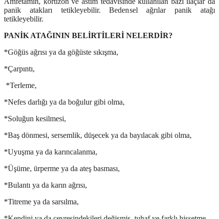
Amfetamin, kortizon ve astım tedavisinde kullanılan bazı ilaçlar da
panik atakları tetikleyebilir. Bedensel ağrılar panik atağı
tetikleyebilir.
PANİK ATAĞININ BELİRTİLERİ NELERDİR?
*Göğüs ağrısı ya da göğüste sıkışma,
*Çarpıntı,
*Terleme,
*Nefes darlığı ya da boğulur gibi olma,
*Soluğun kesilmesi,
*Baş dönmesi, sersemlik, düşecek ya da bayılacak gibi olma,
*Uyuşma ya da karıncalanma,
*Üşüme, ürperme ya da ateş basması,
*Bulantı ya da karın ağrısı,
*Titreme ya da sarsılma,
*Kendini ya da çevresindekileri değişmiş, tuhaf ve farklı hissetme,