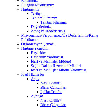
Bakanımız
İl Sağlık Müdürümüz
Hastanemiz
Tarihçe
Tanıtım Filmimiz
Tanıtım Filmimiz
Değerlerimiz
Amaç ve Hedeflerimiz
Misyonumuz/Vizyonumuz/Öz Değerlerimiz/Kalite
Politikamız
Organizasyon Şeması
Hastane Yönetimi
Başhekim
Başhekim Yardımcısı
İdari ve Mali İşler Müdürü
Sağlık Bakım Hizmetleri Müdürü
İdari ve Mali İşler Müdür Yardımcısı
İdari Hizmetler
Arşiv
Nasıl Gidilir?
Birim Çalışanları
İç Hat Telefon
Ayniyat
Nasıl Gidilir?
Birim Çalışanları