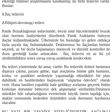
etkinliği bilimsel araştırmalarla kanıtlanmış iki türlü tedavisi vardır.
Bunlar:
1
.İlaç tedavisi
2
.Bilişsel-davranışçı tedavi
Panik Bozukluğunun tedavisinde, beyin sinir hücrelerindeki bozuk
olan hormon faaliyetlerini düzelterek Panik Ataklarını önleyen
ilaçlar kullanılmaktadır. Ülkemizde bu hastalığa iyi gelen oldukça
fazla sayıda ilaç bulunmaktadır. Doktorunuz bu ilaçlardan birisini
seçerek, az bir dozla başlamanızı önerecek ve düzenli kontroller ile
dozu gerektiği kadar artıracaktır. İlaç tedavisi en az iki yıl
sürdürüldükten sonra yavaş yavaş azaltılarak kesilecektir.
Bu tedavi yönteminde iki amaç vardır: Bu tedavide doktor hastasına
dışarıya çıkma, pazara gitme, taşıt araçlarına binme gibi hastanın,
korku ve panikleri nedeniyle yapamadığı etkinlikleri bir plan
dahilinde en basitlerinden başlayarak “alıştırma ödevleri” olarak
verir. Hasta basitleri yapabilir hale geldikçe zorlarına geçerek bütün
korkulan durumlar bitinceye dek alıştırmalar sürdürülür.
Dinlenen
müzikler bile rahatsızlığının evrelerinde büyük önem taşıdığı için,
ataklar sonrasında kederden üzüntüden uzak durmanız faydanıza
olacaktır.
BU YAZI BİR TAVSİYE NİTELİĞİNDEDİR. SAĞLIKLI