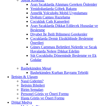
Sağlık Köşemiz
Aşırı Sıcaklarda Alınması Gereken Önlemler
Yenidoğanlarda Göbek Bakımı
Annelik Yolculuğu Mobil Uygulaması
Doğum Çantası Hazırlama
Çocukluk Çağı Kanserleri
Aşırı Sıcaklarda Dikkat Edilecek Hususlar ve
Beslenme
Diyabet İle İlgili Bilinmesi Gerekenler
Çocuklarda Demir Eksikliğinde Beslenme
Önerileri
Güneş Çarpması Belirtileri Nelerdir ve Sıcak
Havalarda Nelere Dikkat Edelim
Süt Çocukluğu Döneminde Beslenme ve Ek
Gıdalar
Başhekimden Mesaj
Başhekimden Kurban Bayramı Tebriği
İletişim & Ulaşım
Nasıl Giderim?
İletişim Bilgileri
Birim Şemaları
Personel Görüş ve Öneri Formu
Hasta Görüş ve Öneri Formu
Dijital Medya