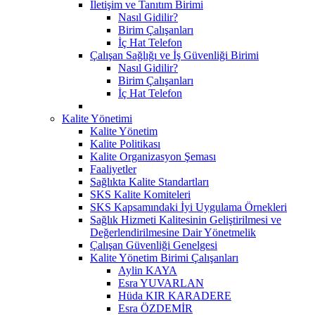
İletişim ve Tanıtım Birimi
Nasıl Gidilir?
Birim Çalışanları
İç Hat Telefon
Çalışan Sağlığı ve İş Güvenliği Birimi
Nasıl Gidilir?
Birim Çalışanları
İç Hat Telefon
Kalite Yönetimi
Kalite Yönetim
Kalite Politikası
Kalite Organizasyon Şeması
Faaliyetler
Sağlıkta Kalite Standartları
SKS Kalite Komiteleri
SKS Kapsamındaki İyi Uygulama Örnekleri
Sağlık Hizmeti Kalitesinin Geliştirilmesi ve
Değerlendirilmesine Dair Yönetmelik
Çalışan Güvenliği Genelgesi
Kalite Yönetim Birimi Çalışanları
Aylin KAYA
Esra YUVARLAN
Hüda KIR KARADERE
Esra ÖZDEMİR