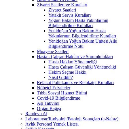
Ziyaret Saatleri ve Kuralları
Ziyaret Saatleri
Yataklı Servis Kuralları
Yoğun Bakım Hasta Yakınlarının
Bilgilendirilme Kuralları
Yenidoğan Yoğun Bakım Hasta
Yakınlarının Bilgilendirilme Kuralları
Yenidoğan Yoğun Bakım Ünitesi Aile
Bilgilendirme Notu
Muayene Saatleri
Hasta - Çalışan Hakları ve Sorumlulukları
Hasta Hakları Yönetmeliği
Hasta Çalışan Güvenliği Yönetmeliği
Hekim Seçme Hakkı
Nasıl Gidilir?
Refakat Politikamız ve Refakatçi Kuralları
Nöbetçi Eczaneler
Tıbbi Sosyal Hizmet Birimi
Covid-19 Bilgilendirme
Aşı Takvimi
Organ Bağışı
Randevu Al
Laboratuvar/Radyoloji/Patoloji Sonuçları (e-Nabız)
Aylık Personel Yemek Listesi