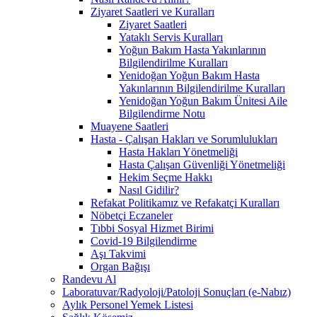
Ziyaret Saatleri ve Kuralları
Ziyaret Saatleri
Yataklı Servis Kuralları
Yoğun Bakım Hasta Yakınlarının
Bilgilendirilme Kuralları
Yenidoğan Yoğun Bakım Hasta
Yakınlarının Bilgilendirilme Kuralları
Yenidoğan Yoğun Bakım Ünitesi Aile
Bilgilendirme Notu
Muayene Saatleri
Hasta - Çalışan Hakları ve Sorumlulukları
Hasta Hakları Yönetmeliği
Hasta Çalışan Güvenliği Yönetmeliği
Hekim Seçme Hakkı
Nasıl Gidilir?
Refakat Politikamız ve Refakatçi Kuralları
Nöbetçi Eczaneler
Tıbbi Sosyal Hizmet Birimi
Covid-19 Bilgilendirme
Aşı Takvimi
Organ Bağışı
Randevu Al
Laboratuvar/Radyoloji/Patoloji Sonuçları (e-Nabız)
Aylık Personel Yemek Listesi