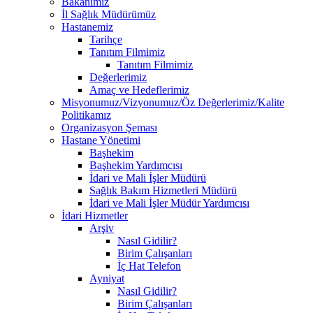
Bakanımız
İl Sağlık Müdürümüz
Hastanemiz
Tarihçe
Tanıtım Filmimiz
Tanıtım Filmimiz
Değerlerimiz
Amaç ve Hedeflerimiz
Misyonumuz/Vizyonumuz/Öz Değerlerimiz/Kalite
Politikamız
Organizasyon Şeması
Hastane Yönetimi
Başhekim
Başhekim Yardımcısı
İdari ve Mali İşler Müdürü
Sağlık Bakım Hizmetleri Müdürü
İdari ve Mali İşler Müdür Yardımcısı
İdari Hizmetler
Arşiv
Nasıl Gidilir?
Birim Çalışanları
İç Hat Telefon
Ayniyat
Nasıl Gidilir?
Birim Çalışanları