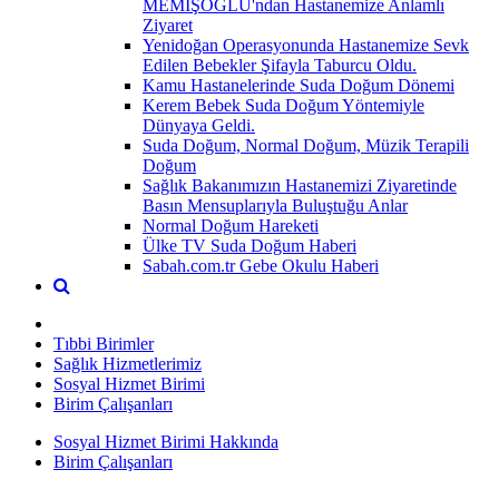
MEMİŞOĞLU'ndan Hastanemize Anlamlı
Ziyaret
Yenidoğan Operasyonunda Hastanemize Sevk
Edilen Bebekler Şifayla Taburcu Oldu.
Kamu Hastanelerinde Suda Doğum Dönemi
Kerem Bebek Suda Doğum Yöntemiyle
Dünyaya Geldi.
Suda Doğum, Normal Doğum, Müzik Terapili
Doğum
Sağlık Bakanımızın Hastanemizi Ziyaretinde
Basın Mensuplarıyla Buluştuğu Anlar
Normal Doğum Hareketi
Ülke TV Suda Doğum Haberi
Sabah.com.tr Gebe Okulu Haberi
Tıbbi Birimler
Sağlık Hizmetlerimiz
Sosyal Hizmet Birimi
Birim Çalışanları
Sosyal Hizmet Birimi Hakkında
Birim Çalışanları