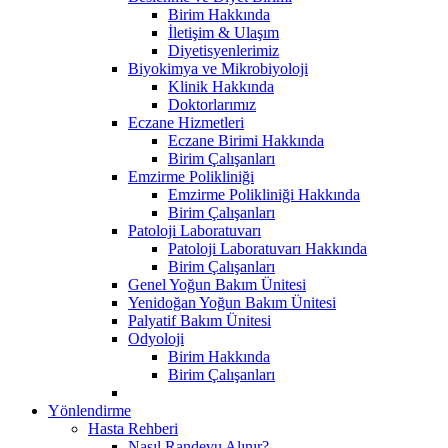
Birim Hakkında
İletişim & Ulaşım
Diyetisyenlerimiz
Biyokimya ve Mikrobiyoloji
Klinik Hakkında
Doktorlarımız
Eczane Hizmetleri
Eczane Birimi Hakkında
Birim Çalışanları
Emzirme Polikliniği
Emzirme Polikliniği Hakkında
Birim Çalışanları
Patoloji Laboratuvarı
Patoloji Laboratuvarı Hakkında
Birim Çalışanları
Genel Yoğun Bakım Ünitesi
Yenidoğan Yoğun Bakım Ünitesi
Palyatif Bakım Ünitesi
Odyoloji
Birim Hakkında
Birim Çalışanları
Yönlendirme
Hasta Rehberi
Nasıl Randevu Alınır?