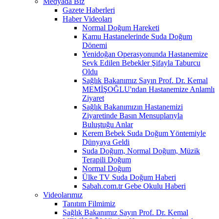
Medyada Biz
Gazete Haberleri
Haber Videoları
Normal Doğum Hareketi
Kamu Hastanelerinde Suda Doğum
Dönemi
Yenidoğan Operasyonunda Hastanemize
Sevk Edilen Bebekler Şifayla Taburcu
Oldu
Sağlık Bakanımız Sayın Prof. Dr. Kemal
MEMİŞOĞLU'ndan Hastanemize Anlamlı
Ziyaret
Sağlık Bakanımızın Hastanemizi
Ziyaretinde Basın Mensuplarıyla
Buluştuğu Anlar
Kerem Bebek Suda Doğum Yöntemiyle
Dünyaya Geldi
Suda Doğum, Normal Doğum, Müzik
Terapili Doğum
Normal Doğum
Ülke TV Suda Doğum Haberi
Sabah.com.tr Gebe Okulu Haberi
Videolarımız
Tanıtım Filmimiz
Sağlık Bakanımız Sayın Prof. Dr. Kemal