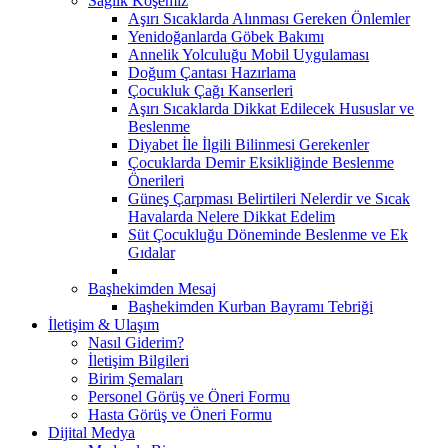
Sağlık Köşemiz
Aşırı Sıcaklarda Alınması Gereken Önlemler
Yenidoğanlarda Göbek Bakımı
Annelik Yolculuğu Mobil Uygulaması
Doğum Çantası Hazırlama
Çocukluk Çağı Kanserleri
Aşırı Sıcaklarda Dikkat Edilecek Hususlar ve
Beslenme
Diyabet İle İlgili Bilinmesi Gerekenler
Çocuklarda Demir Eksikliğinde Beslenme
Önerileri
Güneş Çarpması Belirtileri Nelerdir ve Sıcak
Havalarda Nelere Dikkat Edelim
Süt Çocukluğu Döneminde Beslenme ve Ek
Gıdalar
Başhekimden Mesaj
Başhekimden Kurban Bayramı Tebriği
İletişim & Ulaşım
Nasıl Giderim?
İletişim Bilgileri
Birim Şemaları
Personel Görüş ve Öneri Formu
Hasta Görüş ve Öneri Formu
Dijital Medya