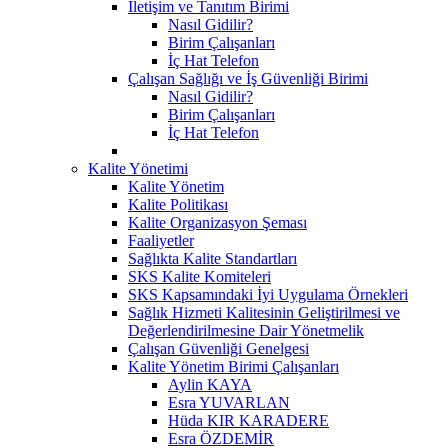
İletişim ve Tanıtım Birimi
Nasıl Gidilir?
Birim Çalışanları
İç Hat Telefon
Çalışan Sağlığı ve İş Güvenliği Birimi
Nasıl Gidilir?
Birim Çalışanları
İç Hat Telefon
Kalite Yönetimi
Kalite Yönetim
Kalite Politikası
Kalite Organizasyon Şeması
Faaliyetler
Sağlıkta Kalite Standartları
SKS Kalite Komiteleri
SKS Kapsamındaki İyi Uygulama Örnekleri
Sağlık Hizmeti Kalitesinin Geliştirilmesi ve
Değerlendirilmesine Dair Yönetmelik
Çalışan Güvenliği Genelgesi
Kalite Yönetim Birimi Çalışanları
Aylin KAYA
Esra YUVARLAN
Hüda KIR KARADERE
Esra ÖZDEMİR