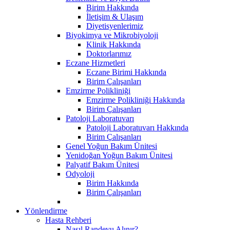
Birim Hakkında
İletişim & Ulaşım
Diyetisyenlerimiz
Biyokimya ve Mikrobiyoloji
Klinik Hakkında
Doktorlarımız
Eczane Hizmetleri
Eczane Birimi Hakkında
Birim Çalışanları
Emzirme Polikliniği
Emzirme Polikliniği Hakkında
Birim Çalışanları
Patoloji Laboratuvarı
Patoloji Laboratuvarı Hakkında
Birim Çalışanları
Genel Yoğun Bakım Ünitesi
Yenidoğan Yoğun Bakım Ünitesi
Palyatif Bakım Ünitesi
Odyoloji
Birim Hakkında
Birim Çalışanları
Yönlendirme
Hasta Rehberi
Nasıl Randevu Alınır?