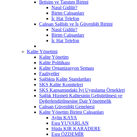
İletişim ve Tanıtım Birimi
Nasıl Gidilir?
Birim Çalışanları
İç Hat Telefon
Çalışan Sağlığı ve İş Güvenliği Birimi
Nasıl Gidilir?
Birim Çalışanları
İç Hat Telefon
Kalite Yönetimi
Kalite Yönetim
Kalite Politikası
Kalite Organizasyon Şeması
Faaliyetler
Sağlıkta Kalite Standartları
SKS Kalite Komiteleri
SKS Kapsamındaki İyi Uygulama Örnekleri
Sağlık Hizmeti Kalitesinin Geliştirilmesi ve
Değerlendirilmesine Dair Yönetmelik
Çalışan Güvenliği Genelgesi
Kalite Yönetim Birimi Çalışanları
Aylin KAYA
Esra YUVARLAN
Hüda KIR KARADERE
Esra ÖZDEMİR