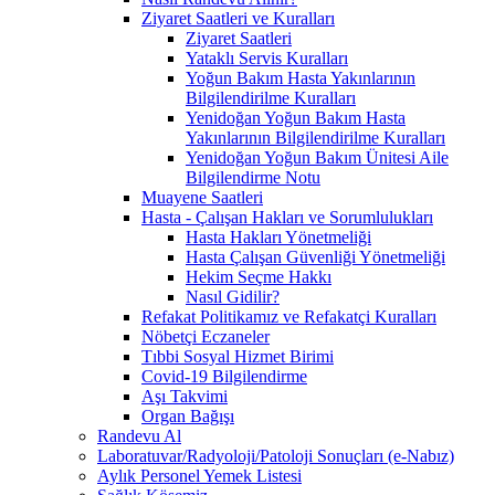
Ziyaret Saatleri ve Kuralları
Ziyaret Saatleri
Yataklı Servis Kuralları
Yoğun Bakım Hasta Yakınlarının
Bilgilendirilme Kuralları
Yenidoğan Yoğun Bakım Hasta
Yakınlarının Bilgilendirilme Kuralları
Yenidoğan Yoğun Bakım Ünitesi Aile
Bilgilendirme Notu
Muayene Saatleri
Hasta - Çalışan Hakları ve Sorumlulukları
Hasta Hakları Yönetmeliği
Hasta Çalışan Güvenliği Yönetmeliği
Hekim Seçme Hakkı
Nasıl Gidilir?
Refakat Politikamız ve Refakatçi Kuralları
Nöbetçi Eczaneler
Tıbbi Sosyal Hizmet Birimi
Covid-19 Bilgilendirme
Aşı Takvimi
Organ Bağışı
Randevu Al
Laboratuvar/Radyoloji/Patoloji Sonuçları (e-Nabız)
Aylık Personel Yemek Listesi