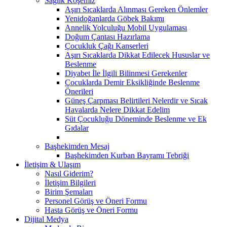
Sağlık Köşemiz
Aşırı Sıcaklarda Alınması Gereken Önlemler
Yenidoğanlarda Göbek Bakımı
Annelik Yolculuğu Mobil Uygulaması
Doğum Çantası Hazırlama
Çocukluk Çağı Kanserleri
Aşırı Sıcaklarda Dikkat Edilecek Hususlar ve
Beslenme
Diyabet İle İlgili Bilinmesi Gerekenler
Çocuklarda Demir Eksikliğinde Beslenme
Önerileri
Güneş Çarpması Belirtileri Nelerdir ve Sıcak
Havalarda Nelere Dikkat Edelim
Süt Çocukluğu Döneminde Beslenme ve Ek
Gıdalar
Başhekimden Mesaj
Başhekimden Kurban Bayramı Tebriği
İletişim & Ulaşım
Nasıl Giderim?
İletişim Bilgileri
Birim Şemaları
Personel Görüş ve Öneri Formu
Hasta Görüş ve Öneri Formu
Dijital Medya