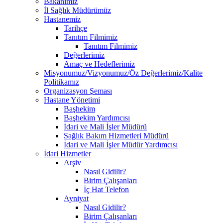
Bakanımız
İl Sağlık Müdürümüz
Hastanemiz
Tarihçe
Tanıtım Filmimiz
Tanıtım Filmimiz
Değerlerimiz
Amaç ve Hedeflerimiz
Misyonumuz/Vizyonumuz/Öz Değerlerimiz/Kalite
Politikamız
Organizasyon Şeması
Hastane Yönetimi
Başhekim
Başhekim Yardımcısı
İdari ve Mali İşler Müdürü
Sağlık Bakım Hizmetleri Müdürü
İdari ve Mali İşler Müdür Yardımcısı
İdari Hizmetler
Arşiv
Nasıl Gidilir?
Birim Çalışanları
İç Hat Telefon
Ayniyat
Nasıl Gidilir?
Birim Çalışanları