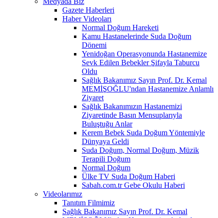
Medyada Biz
Gazete Haberleri
Haber Videoları
Normal Doğum Hareketi
Kamu Hastanelerinde Suda Doğum
Dönemi
Yenidoğan Operasyonunda Hastanemize
Sevk Edilen Bebekler Şifayla Taburcu
Oldu
Sağlık Bakanımız Sayın Prof. Dr. Kemal
MEMİŞOĞLU'ndan Hastanemize Anlamlı
Ziyaret
Sağlık Bakanımızın Hastanemizi
Ziyaretinde Basın Mensuplarıyla
Buluştuğu Anlar
Kerem Bebek Suda Doğum Yöntemiyle
Dünyaya Geldi
Suda Doğum, Normal Doğum, Müzik
Terapili Doğum
Normal Doğum
Ülke TV Suda Doğum Haberi
Sabah.com.tr Gebe Okulu Haberi
Videolarımız
Tanıtım Filmimiz
Sağlık Bakanımız Sayın Prof. Dr. Kemal