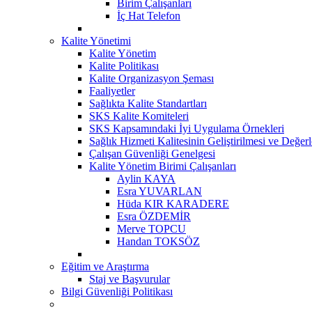
Birim Çalışanları
İç Hat Telefon
Kalite Yönetimi
Kalite Yönetim
Kalite Politikası
Kalite Organizasyon Şeması
Faaliyetler
Sağlıkta Kalite Standartları
SKS Kalite Komiteleri
SKS Kapsamındaki İyi Uygulama Örnekleri
Sağlık Hizmeti Kalitesinin Geliştirilmesi ve Değer
Çalışan Güvenliği Genelgesi
Kalite Yönetim Birimi Çalışanları
Aylin KAYA
Esra YUVARLAN
Hüda KIR KARADERE
Esra ÖZDEMİR
Merve TOPCU
Handan TOKSÖZ
Eğitim ve Araştırma
Staj ve Başvurular
Bilgi Güvenliği Politikası