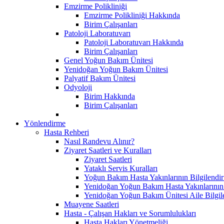
Emzirme Polikliniği
Emzirme Polikliniği Hakkında
Birim Çalışanları
Patoloji Laboratuvarı
Patoloji Laboratuvarı Hakkında
Birim Çalışanları
Genel Yoğun Bakım Ünitesi
Yenidoğan Yoğun Bakım Ünitesi
Palyatif Bakım Ünitesi
Odyoloji
Birim Hakkında
Birim Çalışanları
Yönlendirme
Hasta Rehberi
Nasıl Randevu Alınır?
Ziyaret Saatleri ve Kuralları
Ziyaret Saatleri
Yataklı Servis Kuralları
Yoğun Bakım Hasta Yakınlarının Bilgilendir
Yenidoğan Yoğun Bakım Hasta Yakınlarının B
Yenidoğan Yoğun Bakım Ünitesi Aile Bilgi
Muayene Saatleri
Hasta - Çalışan Hakları ve Sorumlulukları
Hasta Hakları Yönetmeliği