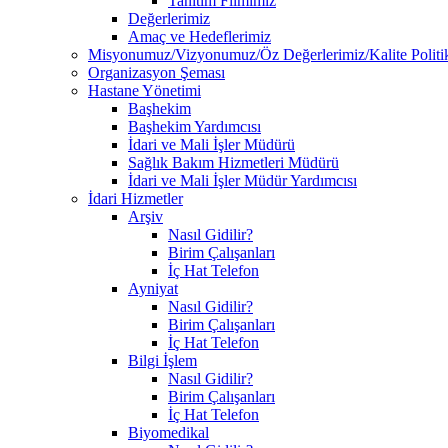
Tanıtım Filmimiz
Değerlerimiz
Amaç ve Hedeflerimiz
Misyonumuz/Vizyonumuz/Öz Değerlerimiz/Kalite Politi
Organizasyon Şeması
Hastane Yönetimi
Başhekim
Başhekim Yardımcısı
İdari ve Mali İşler Müdürü
Sağlık Bakım Hizmetleri Müdürü
İdari ve Mali İşler Müdür Yardımcısı
İdari Hizmetler
Arşiv
Nasıl Gidilir?
Birim Çalışanları
İç Hat Telefon
Ayniyat
Nasıl Gidilir?
Birim Çalışanları
İç Hat Telefon
Bilgi İşlem
Nasıl Gidilir?
Birim Çalışanları
İç Hat Telefon
Biyomedikal